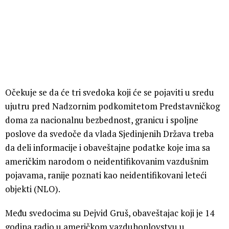
Očekuje se da će tri svedoka koji će se pojaviti u sredu
ujutru pred Nadzornim podkomitetom Predstavničkog
doma za nacionalnu bezbednost, granicu i spoljne
poslove da svedoče da vlada Sjedinjenih Država treba
da deli informacije i obaveštajne podatke koje ima sa
američkim narodom o neidentifikovanim vazdušnim
pojavama, ranije poznati kao neidentifikovani leteći
objekti (NLO).
Među svedocima su Dejvid Gruš, obaveštajac koji je 14
godina radio u američkom vazduhoplovstvu u