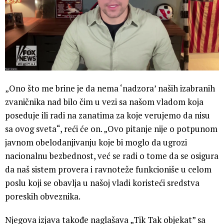
„Ono što me brine je da nema ‘nadzora’ naših izabranih
zvaničnika nad bilo čim u vezi sa našom vladom koja
poseduje ili radi na zanatima za koje verujemo da nisu
sa ovog sveta“, reći će on. „Ovo pitanje nije o potpunom
javnom obelodanjivanju koje bi moglo da ugrozi
nacionalnu bezbednost, već se radi o tome da se osigura
da naš sistem provera i ravnoteže funkcioniše u celom
poslu koji se obavlja u našoj vladi koristeći sredstva
poreskih obveznika.
Njegova izjava takođe naglašava „Tik Tak objekat” sa