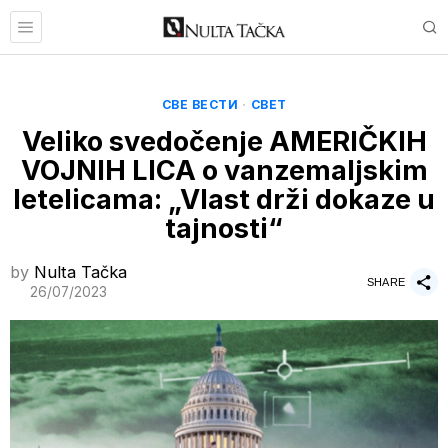
СВЕ ВЕСТИ
·
СВЕТ
Veliko svedočenje AMERIČKIH
VOJNIH LICA o vanzemaljskim
letelicama: „Vlast drži dokaze u
tajnosti“
by
Nulta Tačka
SHARE
26/07/2023