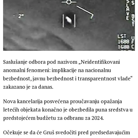
Saslušanje odbora pod nazivom „Neidentifikovani
anomalni fenomeni: implikacije na nacionalnu
bezbednost, javnu bezbednost i transparentnost vlade“
zakazano je za danas.
Nova kancelarija posvećena proučavanju opažanja
letećih objekata konačno je obezbedila puna sredstva u
predstojećem budžetu za odbranu za 2024.
Očekuje se da će Gruš svedočiti pred predsedavajućim