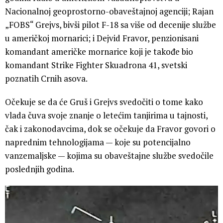
Nacionalnoj geoprostorno-obaveštajnoj agenciji; Rajan
„FOBS“ Grejvs, bivši pilot F-18 sa više od decenije službe
u američkoj mornarici; i Dejvid Fravor, penzionisani
komandant američke mornarice koji je takođe bio
komandant Strike Fighter Skuadrona 41, svetski
poznatih Crnih asova.
Očekuje se da će Gruš i Grejvs svedočiti o tome kako
vlada čuva svoje znanje o letećim tanjirima u tajnosti,
čak i zakonodavcima, dok se očekuje da Fravor govori o
naprednim tehnologijama — koje su potencijalno
vanzemaljske — kojima su obaveštajne službe svedočile
poslednjih godina.