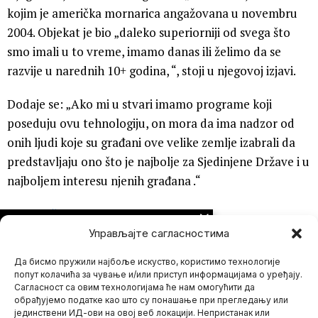
kojim je američka mornarica angažovana u novembru
2004. Objekat je bio „daleko superiorniji od svega što
smo imali u to vreme, imamo danas ili želimo da se
razvije u narednih 10+ godina, “, stoji u njegovoj izjavi.
Dodaje se: „Ako mi u stvari imamo programe koji
poseduju ovu tehnologiju, on mora da ima nadzor od
onih ljudi koje su građani ove velike zemlje izabrali da
predstavljaju ono što je najbolje za Sjedinjene Države i u
najboljem interesu njenih građana .“
NultaTačka
/
FoxNews
NE PROPUSTITE
Управљајте сагласностима
Ovo se krije!
Svedočenja od 7.
Да бисмо пружили најбоље искуство, користимо технологије
oktobra otkrivaju da
je izraelska vojska
попут колачића за чување и/или приступ информацијама о уређају.
gađala sopstvene
Сагласност са овим технологијама ће нам омогућити да
građane pa čak i
обрађујемо податке као што су понашање при прегледању или
svoje vojne baze
Nulta Tačka
јединствени ИД-ови на овој веб локацији. Непристанак или