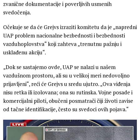
zvanične dokumentacije i poverljivih usmenih
svedočenja.
Očekuje se da će Grejvs izraziti komitetu da je „napredni
UAP problem nacionalne bezbednosti i bezbednosti
vazduhoplovstva“ koji zahteva „trenutnu pažnju i
usklađenu akciju“.
„Dok se sastajemo ovde, UAP se nalazi u našem
vazdušnom prostoru, ali su u velikoj meri nedovoljno
prijavljeni“, reći će Grejvs u sredu ujutro. „Ova viđenja
nisu retka ili izolovana; ona su rutinska. Vojne posade i
komercijalni piloti, obučeni posmatrači čiji životi zavise
od tačne identifikacije, često su svedoci ovih pojava.“