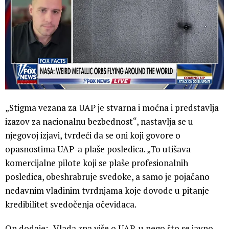
„Stigma vezana za UAP je stvarna i moćna i predstavlja
izazov za nacionalnu bezbednost“, nastavlja se u
njegovoj izjavi, tvrdeći da se oni koji govore o
opasnostima UAP-a plaše posledica. „To utišava
komercijalne pilote koji se plaše profesionalnih
posledica, obeshrabruje svedoke, a samo je pojačano
nedavnim vladinim tvrdnjama koje dovode u pitanje
kredibilitet svedočenja očevidaca.
On dodaje: „Vlada zna više o UAP-u nego što se javno