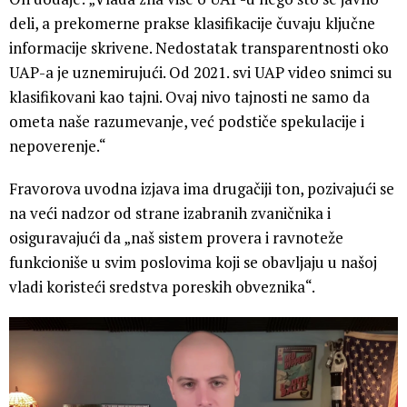
deli, a prekomerne prakse klasifikacije čuvaju ključne
informacije skrivene. Nedostatak transparentnosti oko
UAP-a je uznemirujući. Od 2021. svi UAP video snimci su
klasifikovani kao tajni. Ovaj nivo tajnosti ne samo da
ometa naše razumevanje, već podstiče spekulacije i
nepoverenje.“
Fravorova uvodna izjava ima drugačiji ton, pozivajući se
na veći nadzor od strane izabranih zvaničnika i
osiguravajući da „naš sistem provera i ravnoteže
funkcioniše u svim poslovima koji se obavljaju u našoj
vladi koristeći sredstva poreskih obveznika“.