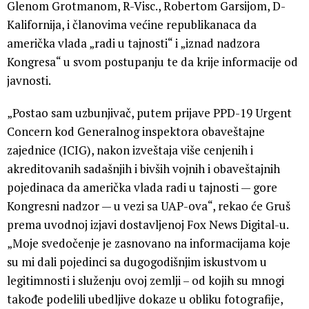
Glenom Grotmanom, R-Visc., Robertom Garsijom, D-
Kalifornija, i članovima većine republikanaca da
američka vlada „radi u tajnosti“ i „iznad nadzora
Kongresa“ u svom postupanju te da krije informacije od
javnosti.
„Postao sam uzbunjivač, putem prijave PPD-19 Urgent
Concern kod Generalnog inspektora obaveštajne
zajednice (ICIG), nakon izveštaja više cenjenih i
akreditovanih sadašnjih i bivših vojnih i obaveštajnih
pojedinaca da američka vlada radi u tajnosti — gore
Kongresni nadzor — u vezi sa UAP-ova“, rekao će Gruš
prema uvodnoj izjavi dostavljenoj Fox News Digital-u.
„Moje svedočenje je zasnovano na informacijama koje
su mi dali pojedinci sa dugogodišnjim iskustvom u
legitimnosti i služenju ovoj zemlji – od kojih su mnogi
takođe podelili ubedljive dokaze u obliku fotografije,