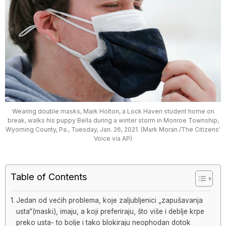
Wearing double masks, Mark Holton, a Lock Haven student home on
break, walks his puppy Bella during a winter storm in Monroe Township,
Wyoming County, Pa., Tuesday, Jan. 26, 2021. (Mark Moran /The Citizens'
Voice via AP)
Table of Contents
Jedan od većih problema, koje zaljubljenici „zapušavanja
usta“(maski), imaju, a koji preferiraju, što više i deblje krpe
preko usta- to bolje i tako blokiraju neophodan dotok