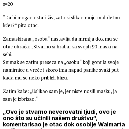
s=20
“Da bi mogao ostati živ, zato si slikao moju maloletnu
kćer?” pita otac.
Zamaskirana „osoba“ nastavlja da mrmlja dok mu se
otac obraća: „Stvarno si hrabar sa svojih 90 maski na
sebi.
Snimak se zatim preseca na „osobu“ koji gomila svoje
namirnice u vreće i skoro ima napad panike svaki put
kada mu se neko približi blizu.
Zatim kaže: „Uslikao sam je, jer niste nosili masku, ja
sam je izbrisao.“
„Ovo je stvarno neverovatni ljudi, ovo je
ono što su učinili našem društvu“,
komentarisao je otac dok osoblje Walmarta