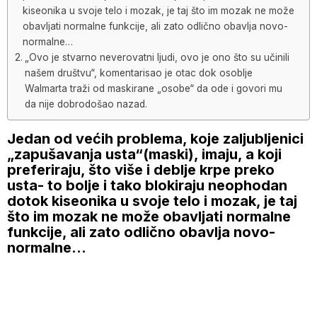
kiseonika u svoje telo i mozak, je taj što im mozak ne može
obavljati normalne funkcije, ali zato odlično obavlja novo-
normalne…
„Ovo je stvarno neverovatni ljudi, ovo je ono što su učinili
našem društvu“, komentarisao je otac dok osoblje
Walmarta traži od maskirane „osobe“ da ode i govori mu
da nije dobrodošao nazad.
Jedan od većih problema, koje zaljubljenici
„zapušavanja usta“(maski), imaju, a koji
preferiraju, što više i deblje krpe preko
usta- to bolje i tako blokiraju neophodan
dotok kiseonika u svoje telo i mozak, je taj
što im mozak ne može obavljati normalne
funkcije, ali zato odlično obavlja novo-
normalne…