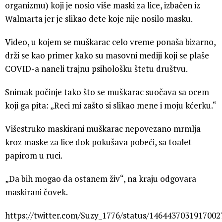
organizmu) koji je nosio više maski za lice, izbačen iz
Walmarta jer je slikao dete koje nije nosilo masku.
Video, u kojem se muškarac celo vreme ponaša bizarno,
drži se kao primer kako su masovni mediji koji se plaše
COVID-a naneli trajnu psihološku štetu društvu.
Snimak počinje tako što se muškarac suočava sa ocem
koji ga pita: „Reci mi zašto si slikao mene i moju kćerku.“
Višestruko maskirani muškarac nepovezano mrmlja
kroz maske za lice dok pokušava pobeći, sa toalet
papirom u ruci.
„Da bih mogao da ostanem živ“, na kraju odgovara
maskirani čovek.
https://twitter.com/Suzy_1776/status/1464437031917002