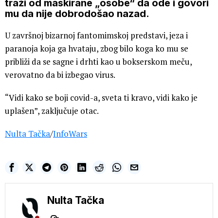
traži od maskirane „osobe“ da ode i govori
mu da nije dobrodošao nazad.
U završnoj bizarnoj fantomimskoj predstavi, jeza i
paranoja koja ga hvataju, zbog bilo koga ko mu se
približi da se sagne i drhti kao u bokserskom meču,
verovatno da bi izbegao virus.
“Vidi kako se boji covid-a, sveta ti kravo, vidi kako je
uplašen”, zaključuje otac.
Nulta Tačka
/
InfoWars
Nulta Tačka