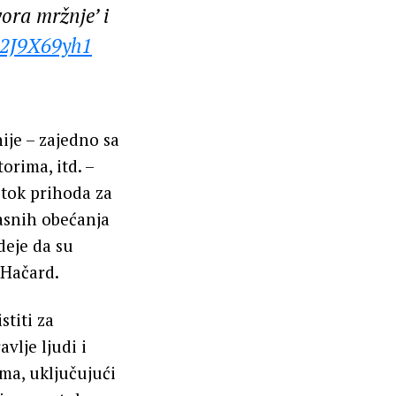
ora mržnje’ i
/12J9X69yh1
ije – zajedno sa
rima, itd. –
 tok prihoda za
asnih obećanja
deje da su
 Hačard.
stiti za
vlje ljudi i
ma, uključujući