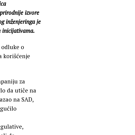
ica
rirodnije izvore
g inženjeringa je
 inicijativama.
i odluke o
 korišćenje
mpaniju za
lo da utiče na
kazao na SAD,
gućilo
gulative,