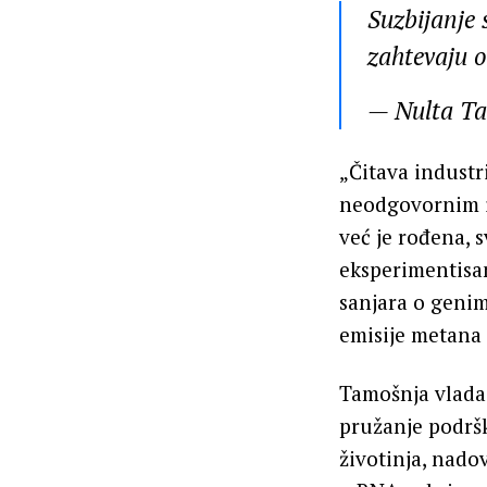
Suzbijanje 
zahtevaju o
— Nulta T
„Čitava industr
neodgovornim i 
već je rođena,
eksperimentisan
sanjara o genima
emisije metana 
Tamošnja vlada 
pružanje podršk
životinja, nado