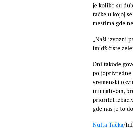
je koliko su du
tačke u kojoj s
mestima gde nem
„Naši izvozni p
imidž čiste zele
Oni takođe govo
poljoprivredne 
vremenski okvir
inicijativom, p
prioritet izbac
gde nas je to d
Nulta Tačka
/In