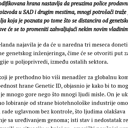
difikovana hrana nastavlja da preuzima police prodavn
izvoda u SAD i drugim mestima, mnogi potrošači traže p
ja koja je poznata po tome što se distancira od genetsko
sve će se to promeniti zahvaljujući nekim novim vladinim
anda najavila je da će u naredna tri meseca donet
e genetskog inženjeringa, čime će se otvoriti put za
ije u poljoprivredi, između ostalih sektora.
koji je prethodno bio viši menadžer za globalnu ko
zbednost hrane Genetic ID, objasnio je kako bi to mog
o je mnogo gore nego što mnogi ljudi misle. On je u
no lobiranje od strane biotehnološke industrije omo
 rade uglavnom bez kontrole, što ljudima olakšava
je sa uređivanjem genoma; isti stav i nedostatak re