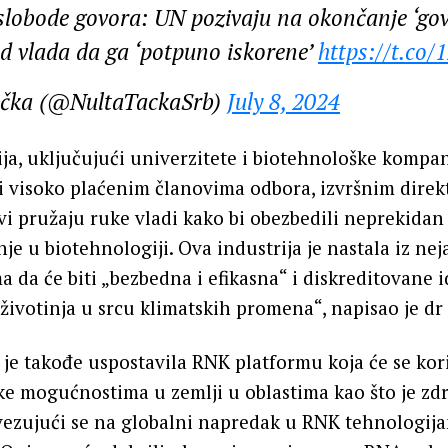
slobode govora: UN pozivaju na okončanje ‘gov
d vlada da ga ‘potpuno iskorene’
https://t.co
ačka (@NultaTackaSrb)
July 8, 2024
ija, uključujući univerzitete i biotehnološke kompan
visoko plaćenim članovima odbora, izvršnim direkto
 svi pružaju ruke vladi kako bi obezbedili neprekidan
je u biotehnologiji. Ova industrija je nastala iz nej
 da će biti „bezbedna i efikasna“ i diskreditovane i
životinja u srcu klimatskih promena“, napisao je dr
je takođe uspostavila RNK platformu koja će se kori
e mogućnostima u zemlji u oblastima kao što je zdra
vezujući se na globalni napredak u RNK tehnologija