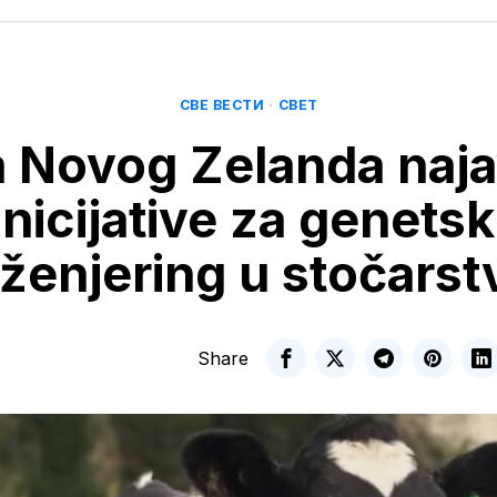
СВЕ ВЕСТИ
·
СВЕТ
 Novog Zelanda naja
inicijative za genetsk
nženjering u stočarst
Share