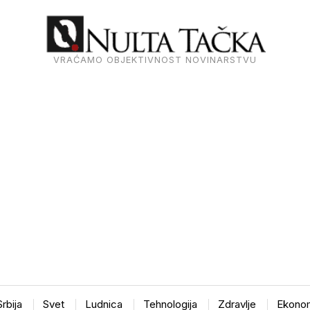
VRAĆAMO OBJEKTIVNOST NOVINARSTVU
Srbija
Svet
Ludnica
Tehnologija
Zdravlje
Ekonom