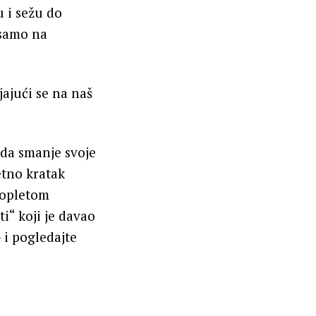
 i sežu do
 samo na
ajući se na naš
 da smanje svoje
etno kratak
zopletom
i“ koji je davao
 i pogledajte