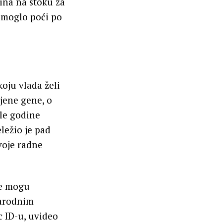
ina na stoku za
 moglo poći po
oju vlada želi
njene gene, o
le godine
ležio je pad
voje radne
se mogu
narodnim
c ID-u, uvideo