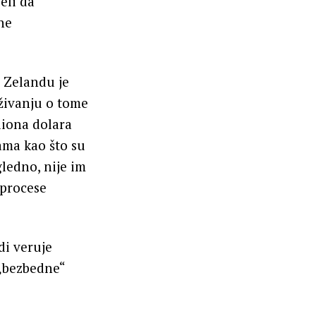
eli da
ne
m Zelandu je
aživanju o tome
liona dolara
rama kao što su
gledno, nije im
 procese
di veruje
 „bezbedne“