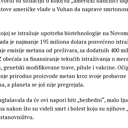
tvorili su situaciju u kojoj su „američki naučnici usp
tove američke vlade u Vuhan da naprave smrtonos
kojoj se istražuje upotreba biotehnologije na Novo
sada je najmanje 195 miliona dolara posvećeno istr
je emisije metana od preživara, sa dodatnih 400 mi
 obećala za finansiranje tekućih istraživanja o me
u, genetski modifikovane trave, pilule i vakcine. Oči
inje prirodno proizvode metan kroz svoje probavne
, a planeta se još nije pregrejala.
aglašavala da će ovi napori biti „bezbedni“, malo lju
a nakon što su videli smrt i bolest koju su njihove
 stanovništvu.