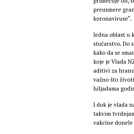
primećuje on, s
preusmere gran
koronaviruse“.
Jedna oblast u 
stočarstvo. Do 
kako da se sman
koje je Vlada NZ
aditivi za hran
važno što život
hiljadama godina
I dok je vlada n
takvim tvrdnjam
vakcine donele