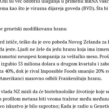
Oni su već odobrili ulaganja u primenu mRNA vakc
ema kao što je virusna dijareja goveda (BVD). Šta bi
ele genetski modifikovanu hranu
rd ističe, teško da je ovo pobeda Novog Zelanda za k
 da jeste. Ljudi ne žele da jedu hranu koja ima izme
ramotni neuspesi kompanija za veštačko meso. Proš
izgubio 53 miliona dolara u drugom kvartalu i zabe
a 40%, dok je rival Impossible Foods smanjio 20% s
 Amerikanci masovno odbili Frankenštajn hranu.
a vlada NZ misli da će biotehnološke životinje koje 
im profilom metana biti veoma tražene među među
o iskustvo je bilo suprotno; Kada je radio u Geneti