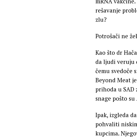
mRNA vakcine. 
rešavanje probl
zlu?
Potrošači ne ž
Kao što dr Hača
da ljudi veruju
čemu svedoče s
Beyond Meat je 
prihoda u SAD z
snage pošto su
Ipak, izgleda d
pohvaliti nisk
kupcima. Njegov