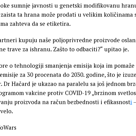
boke sumnje javnosti u genetski modifikovanu hranu
e zaista ta hrana može prodati u velikim količinama
a zahteva da se etiketira.
artneri kupuju naše poljoprivredne proizvode oslanj
ne trave za ishranu. Zašto to odbaciti?“ upitao je.
re o tehnologiji smanjenja emisija koja im pomaže
emisije za 30 procenata do 2030. godine, što je izuz
. Dr Hačard je ukazao na paralelu sa još jednom br
rogramom vakcine protiv COVID-19 „brzinom svetlost
ivanju proizvoda na račun bezbednosti i efikasnost
i
–
ovelo.
foWars