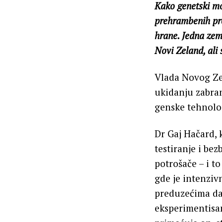
Kako genetski mo
prehrambenih pro
hrane. Jedna zeml
Novi Zeland, ali 
Vlada Novog Zel
ukidanju zabran
genske tehnolog
Dr Gaj Hačard, 
testiranje i be
potrošače – i t
gde je intenziv
preduzećima da
eksperimentisan