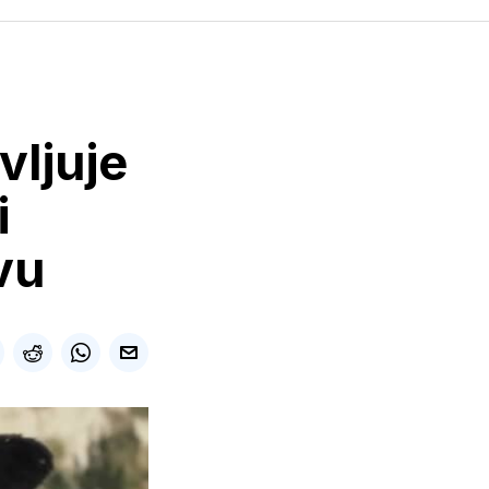
vljuje
i
vu