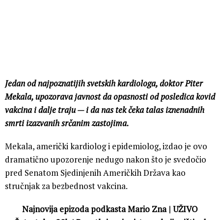
Jedan od najpoznatijih svetskih kardiologa, doktor Piter
Mekala, upozorava javnost da opasnosti od posledica kovid
vakcina i dalje traju — i da nas tek čeka talas iznenadnih
smrti izazvanih srčanim zastojima.
Mekala, američki kardiolog i epidemiolog, izdao je ovo
dramatično upozorenje nedugo nakon što je svedočio
pred Senatom Sjedinjenih Američkih Država kao
stručnjak za bezbednost vakcina.
Najnovija epizoda podkasta Mario Zna | UŽIVO