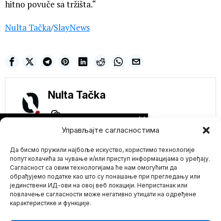
hitno povuče sa tržišta.“
Nulta Tačka
/
SlayNews
Nulta Tačka
NE PROPUSTITE
Управљајте сагласностима
POSLE SRAMNOG
UVOĐENJA NOVIH
Да бисмо пружили најбоље искуство, користимо технологије
SANKCIJA
BELORORUSIJI OD
попут колачића за чување и/или приступ информацијама о уређају.
STRANE SRBIJE
Сагласност са овим технологијама ће нам омогућити да
OGLASIO SE DAČIĆ
обрађујемо податке као што су понашање при прегледању или
Posle sramnog uvođenja
јединствени ИД-ови на овој веб локацији. Непристанак или
Mario zna Youtube
novih sankcija bratskoj
повлачење сагласности може негативно утицати на одређене
Belorusiji od strane naše
карактеристике и функције.
Impressum
Kontakt
O Nama
Robert F. Kenedi