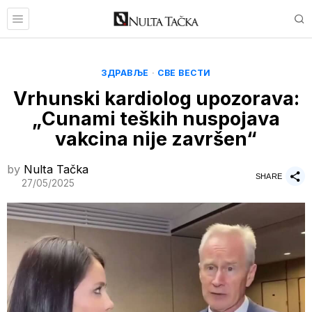
ЗДРАВЉЕ
·
СВЕ ВЕСТИ
Vrhunski kardiolog upozorava:
„Cunami teških nuspojava
vakcina nije završen“
by
Nulta Tačka
SHARE
27/05/2025