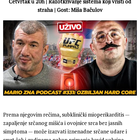
Četvrtak u 20h | Razotkrivanje sistema koji vrišti od
straha | Gost: Miša Bačulov
Prema njegovim rečima, subklinički mioperikarditis —
zapaljenje srčanog mišića i ovojnice srca bez jasnih
simptoma — može izazvati iznenadne srčane udare i
smrt čak i godinama nakon primanja kovid vakcina.