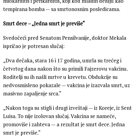
miokarditis i perikarditis, koji kod mladih deluju kao
tempirana bomba — sa smrtonosnim posledicama.
Smrt dece – „Jedna smrt je previše“
Svedočeći pred Senatom Pensilvanije, doktor Mekala
ispričao je potresan slučaj:
„Dva dečaka, stara 16 i 17 godina, umrla su trećeg i
četvrtog dana nakon što su primili Fajzerovu vakcinu.
Roditelji su ih našli mrtve u krevetu. Obdukcije su
nedvosmisleno pokazale — vakcina je izazvala smrt, uz
masivno zapaljenje srca.“
„Nakon toga su stigli i drugi izveštaji — iz Koreje, iz Sent
Luisa. To nije izolovan slučaj. Vakcina se nameće,
promoviše i zahteva — a rezultat je smrt dece. Jedna
smrt je previše.“