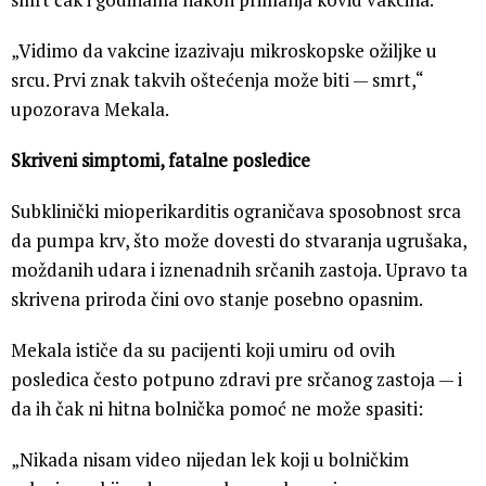
„Vidimo da vakcine izazivaju mikroskopske ožiljke u
srcu. Prvi znak takvih oštećenja može biti — smrt,“
upozorava Mekala.
Skriveni simptomi, fatalne posledice
Subklinički mioperikarditis ograničava sposobnost srca
da pumpa krv, što može dovesti do stvaranja ugrušaka,
moždanih udara i iznenadnih srčanih zastoja. Upravo ta
skrivena priroda čini ovo stanje posebno opasnim.
Mekala ističe da su pacijenti koji umiru od ovih
posledica često potpuno zdravi pre srčanog zastoja — i
da ih čak ni hitna bolnička pomoć ne može spasiti:
„Nikada nisam video nijedan lek koji u bolničkim