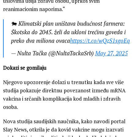
uslovima ubija zdravu osobu, uprkos svim
reanimacionim naporima.“
🐄 Klimatski plan uništava budućnost farmera:
Škotska do 2045. želi da ukloni trećinu goveda i
preko dva miliona ovaca
https://t.co/wQzS1sgoEq
— Nulta Tačka (@NultaTackaSrb)
May 27, 2025
Dokazi se gomilaju
Njegovo upozorenje dolazi u trenutku kada sve više
studija pokazuje direktnu povezanost između mRNA
vakcina i srčanih komplikacija kod mladih i zdravih
osoba.
Nova studija saudijskih naučnika, kako navodi portal
Slay News, otkrila je da kovid vakcine mogu izazvati