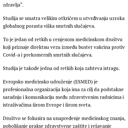
zdravlja“.
Studija se smatra velikim otkrićem u utvrđivanju uzroka
globalnog porasta viška smrtnih slučajeva.
To je jedan od retkih u cenjenom medicinskom društvu
koji priznaje direktnu vezu između buster vakcina protiv
Covid-a i prekomernih smrtnih slučajeva.
Studija je takođe jedna od retkih koja zahteva istragu.
Evropsko medicinsko udruženje (ESMED) je
profesionalna organizacija koja ima za cilj da podstakne
saradnju i komunikaciju među zdravstvenim radnicima i
istraživačima širom Evrope i širom sveta.
Društvo se fokusira na unapređenje medicinskog znanja,
poboljšanje prakse zdravstvene zaštite i rešavanje