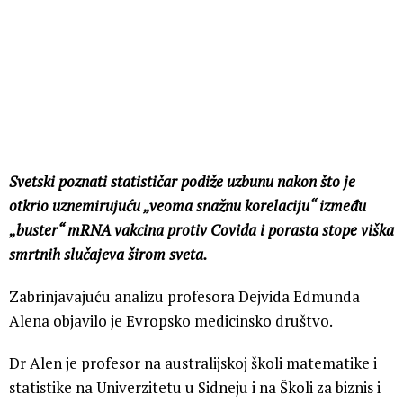
Svetski poznati statističar podiže uzbunu nakon što je
otkrio uznemirujuću „veoma snažnu korelaciju“ između
„buster“ mRNA vakcina protiv Covida i porasta stope viška
smrtnih slučajeva širom sveta.
Zabrinjavajuću analizu profesora Dejvida Edmunda
Alena objavilo je Evropsko medicinsko društvo.
Dr Alen je profesor na australijskoj školi matematike i
statistike na Univerzitetu u Sidneju i na Školi za biznis i