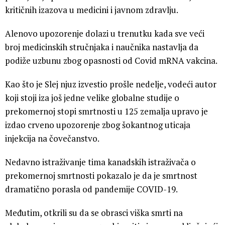
kritičnih izazova u medicini i javnom zdravlju.
Alenovo upozorenje dolazi u trenutku kada sve veći
broj medicinskih stručnjaka i naučnika nastavlja da
podiže uzbunu zbog opasnosti od Covid mRNA vakcina.
Kao što je Slej njuz izvestio prošle nedelje, vodeći autor
koji stoji iza još jedne velike globalne studije o
prekomernoj stopi smrtnosti u 125 zemalja upravo je
izdao crveno upozorenje zbog šokantnog uticaja
injekcija na čovečanstvo.
Nedavno istraživanje tima kanadskih istraživača o
prekomernoj smrtnosti pokazalo je da je smrtnost
dramatično porasla od pandemije COVID-19.
Međutim, otkrili su da se obrasci viška smrti na