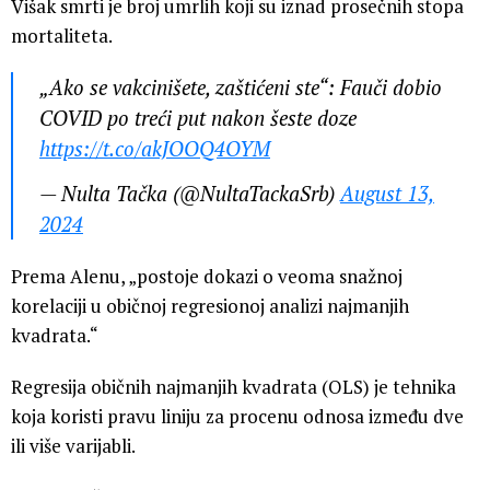
Višak smrti je broj umrlih koji su iznad prosečnih stopa
mortaliteta.
„Ako se vakcinišete, zaštićeni ste“: Fauči dobio
COVID po treći put nakon šeste doze
https://t.co/akJOOQ4OYM
— Nulta Tačka (@NultaTackaSrb)
August 13,
2024
Prema Alenu, „postoje dokazi o veoma snažnoj
korelaciji u običnoj regresionoj analizi najmanjih
kvadrata.“
Regresija običnih najmanjih kvadrata (OLS) je tehnika
koja koristi pravu liniju za procenu odnosa između dve
ili više varijabli.