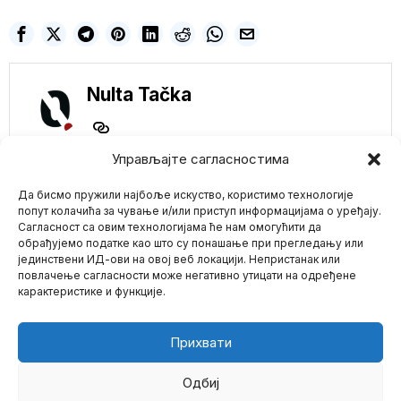
Nulta Tačka
Управљајте сагласностима
Да бисмо пружили најбоље искуство, користимо технологије
NE PROPUSTITE
попут колачића за чување и/или приступ информацијама о уређају.
Сагласност са овим технологијама ће нам омогућити да
Pogledajte! PSI
обрађујемо податке као што су понашање при прегледању или
ROBOTI sa bacačima
јединствени ИД-ови на овој веб локацији. Непристанак или
Mario zna Youtube
plamena na leđima
повлачење сагласности може негативно утицати на одређене
(VIDEO)
карактеристике и функције.
Sećate se onih ‘slatkih’
Impressum
Kontakt
O Nama
robo-kuca iz Boston
Dynamics-a koji rade
Прихвати
Na Novom Zelandu
sveštenici zlostavljali
decu sa posebnim
Одбиј
potrebama?