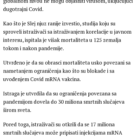
globalnom nivou ne mogu objasniti virusom, uključujući
dugotrajni Covid.
Kao što je Slej njuz ranije izvestio, studija koju su
sproveli istraživači sa istraživanjem korelacije u javnom
interesu, ispitala je višak mortaliteta u 125 zemalja
tokom i nakon pandemije.
Utvrđeno je da su obrasci mortaliteta usko povezani sa
nametanjem ograničenja kao što su blokade i sa
uvođenjem Covid mRNA vakcina.
Istraga je utvrdila da su ograničenja povezana sa
pandemijom dovela do 30 miliona smrtnih slučajeva
širom sveta.
Pored toga, istraživači su otkrili da se 17 miliona
smrtnih slučajeva može pripisati injekcijama mRNA