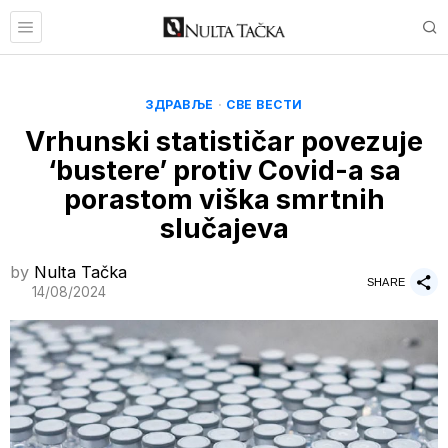
ЗДРАВЉЕ
·
СВЕ ВЕСТИ
Vrhunski statističar povezuje
‘bustere’ protiv Covid-a sa
porastom viška smrtnih
slučajeva
by
Nulta Tačka
SHARE
14/08/2024