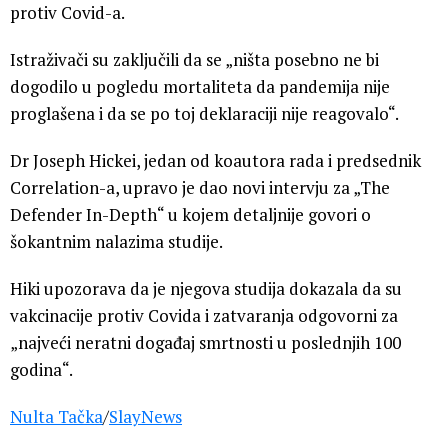
protiv Covid-a.
Istraživači su zaključili da se „ništa posebno ne bi
dogodilo u pogledu mortaliteta da pandemija nije
proglašena i da se po toj deklaraciji nije reagovalo“.
Dr Joseph Hickei, jedan od koautora rada i predsednik
Correlation-a, upravo je dao novi intervju za „The
Defender In-Depth“ u kojem detaljnije govori o
šokantnim nalazima studije.
Hiki upozorava da je njegova studija dokazala da su
vakcinacije protiv Covida i zatvaranja odgovorni za
„najveći neratni događaj smrtnosti u poslednjih 100
godina“.
Nulta Tačka
/
SlayNews