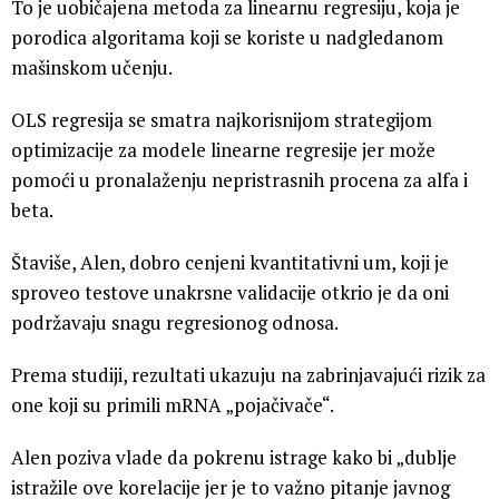
To je uobičajena metoda za linearnu regresiju, koja je
porodica algoritama koji se koriste u nadgledanom
mašinskom učenju.
OLS regresija se smatra najkorisnijom strategijom
optimizacije za modele linearne regresije jer može
pomoći u pronalaženju nepristrasnih procena za alfa i
beta.
Štaviše, Alen, dobro cenjeni kvantitativni um, koji je
sproveo testove unakrsne validacije otkrio je da oni
podržavaju snagu regresionog odnosa.
Prema studiji, rezultati ukazuju na zabrinjavajući rizik za
one koji su primili mRNA „pojačivače“.
Alen poziva vlade da pokrenu istrage kako bi „dublje
istražile ove korelacije jer je to važno pitanje javnog