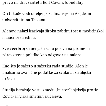
pravo na Univerzitetu Edit Covan, Joondalup.
On takođe vodi odeljenje za finansije na Azijskom
univerzitetu na Tajvanu.
Alenovi nalazi izazivaju široku zabrinutost u medicinskoj
i naučnoj zajednici.
Sve veći broj stručnjaka sada poziva na promenu
zdravstvene politike kao odgovor na nalaze.
Kao što je sažeto u sažetku rada studije, Alen je
analizirao zvanične podatke za svaku australijsku
državu.
Studija istražuje vezu između „buster“ injekcija protiv
Covid-a i viška smrtnih slučajeva.