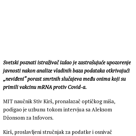
Svetski poznati istraživač izdao je zastrašujuće upozorenje
javnosti nakon analize vladinih baza podataka otkrivajući
„neviđeni“ porast smrtnih slučajeva među onima koji su
primili vakcinu mRNA protiv Covid-a.
MIT naučnik Stiv Kirš, pronalazač optičkog miša,
podigao je uzbunu tokom intervjua sa Aleksom
Džonsom za Infovors.
Kirš, proslavljeni stručnjak za podatke i osnivač