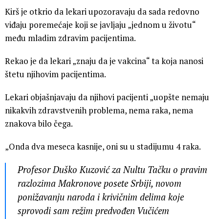
Kirš je otkrio da lekari upozoravaju da sada redovno
viđaju poremećaje koji se javljaju „jednom u životu“
među mladim zdravim pacijentima.
Rekao je da lekari „znaju da je vakcina“ ta koja nanosi
štetu njihovim pacijentima.
Lekari objašnjavaju da njihovi pacijenti „uopšte nemaju
nikakvih zdravstvenih problema, nema raka, nema
znakova bilo čega.
„Onda dva meseca kasnije, oni su u stadijumu 4 raka.
Profesor Duško Kuzović za Nultu Tačku o pravim
razlozima Makronove posete Srbiji, novom
ponižavanju naroda i krivičnim delima koje
sprovodi sam režim predvođen Vučićem