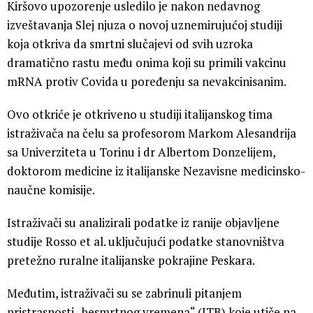
Kiršovo upozorenje usledilo je nakon nedavnog
izveštavanja Slej njuza o novoj uznemirujućoj studiji
koja otkriva da smrtni slučajevi od svih uzroka
dramatično rastu među onima koji su primili vakcinu
mRNA protiv Covida u poređenju sa nevakcinisanim.
Ovo otkriće je otkriveno u studiji italijanskog tima
istraživača na čelu sa profesorom Markom Alesandrija
sa Univerziteta u Torinu i dr Albertom Donzelijem,
doktorom medicine iz italijanske Nezavisne medicinsko-
naučne komisije.
Istraživači su analizirali podatke iz ranije objavljene
studije Rosso et al. uključujući podatke stanovništva
pretežno ruralne italijanske pokrajine Peskara.
Međutim, istraživači su se zabrinuli pitanjem
pristrasnosti „besmrtnog vremena“ (ITB) koje utiče na