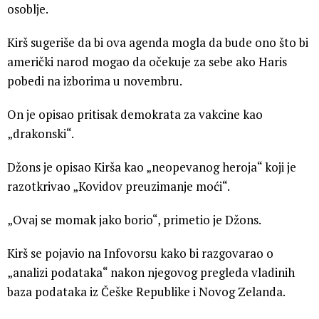
osoblje.
Kirš sugeriše da bi ova agenda mogla da bude ono što bi
američki narod mogao da očekuje za sebe ako Haris
pobedi na izborima u novembru.
On je opisao pritisak demokrata za vakcine kao
„drakonski“.
Džons je opisao Kirša kao „neopevanog heroja“ koji je
razotkrivao „Kovidov preuzimanje moći“.
„Ovaj se momak jako borio“, primetio je Džons.
Kirš se pojavio na Infovorsu kako bi razgovarao o
„analizi podataka“ nakon njegovog pregleda vladinih
baza podataka iz Češke Republike i Novog Zelanda.