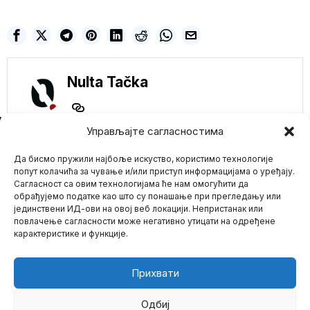
Nulta Tačka
NE PROPUSTITE
Управљајте сагласностима
Палестину признало
још европских
Да бисмо пружили најбоље искуство, користимо технологије
држава: Белгија,
попут колачића за чување и/или приступ информацијама о уређају.
Луксембург и Малта
Сагласност са овим технологијама ће нам омогућити да
придружили се
обрађујемо податке као што су понашање при прегледању или
таласу подршке
јединствени ИД-ови на овој веб локацији. Непристанак или
Mario zna Youtube
Белгија, Луксембург и
повлачење сагласности може негативно утицати на одређене
Малта званично су
карактеристике и функције.
признале Палестину
Impressum
Kontakt
O Nama
током заседања
Kaja Kalas postavlja
Прихвати
uslove Rusiji: Hoće da
EU kontroliše veličinu
ruske vojske
Одбиј