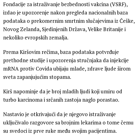
Fondacije za istraživanje bezbednosti vakcina (VSRF),
izdao je upozorenje nakon pregleda nacionalnih baza
podataka o prekomernim smrtnim slučajevima iz Češke,
Novog Zelanda, Sjedinjenih Država, Velike Britanije i
nekoliko evropskih zemalja.
Prema Kiršovim rečima, baza podataka potvrđuje
prethodne studije i upozorenja stručnjaka da injekcije
mRNA protiv Covida ubijaju mlade, zdrave ljude širom
sveta zapanjujućim stopama.
Kirš napominje da je broj mladih ljudi koji umiru od
turbo karcinoma i srčanih zastoja naglo porastao.
Nastavio je otkrivajući da je njegovo istraživanje
uključivalo razgovore sa brojnim lekarima o tome čemu
su svedoci iz prve ruke među svojim pacijentima.