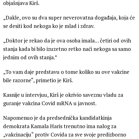
objašnjava Kirš.
„Dakle, ovo su dva super neverovatna događaja, koja će
se desiti kod nekoga ko je mlad i zdrav.
„Doktor je rekao da je ova osoba imala… četiri od ovih
stanja kada bi bilo izuzetno retko naći nekoga sa samo
jednim od ovih stanja.”
„To vam daje predstavu o tome koliko su ove vakcine
bile razorne“, primetio je Kirš.
Kasnije u intervjuu, Kirš je okrivio saveznu vladu za
guranje vakcina Covid mRNA u javnost.
Napomenuo je da predsednička kandidatkinja
demokrata Kamala Haris trenutno ima nalog za
„vakcinaciju“ protiv Covida za sve svoje predizborno