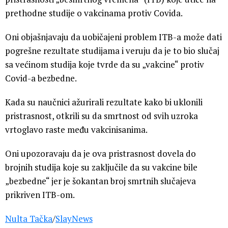
prethodne studije o vakcinama protiv Covida.
Oni objašnjavaju da uobičajeni problem ITB-a može dati
pogrešne rezultate studijama i veruju da je to bio slučaj
sa većinom studija koje tvrde da su „vakcine“ protiv
Covid-a bezbedne.
Kada su naučnici ažurirali rezultate kako bi uklonili
pristrasnost, otkrili su da smrtnost od svih uzroka
vrtoglavo raste među vakcinisanima.
Oni upozoravaju da je ova pristrasnost dovela do
brojnih studija koje su zaključile da su vakcine bile
„bezbedne“ jer je šokantan broj smrtnih slučajeva
prikriven ITB-om.
Nulta Tačka
/
SlayNews