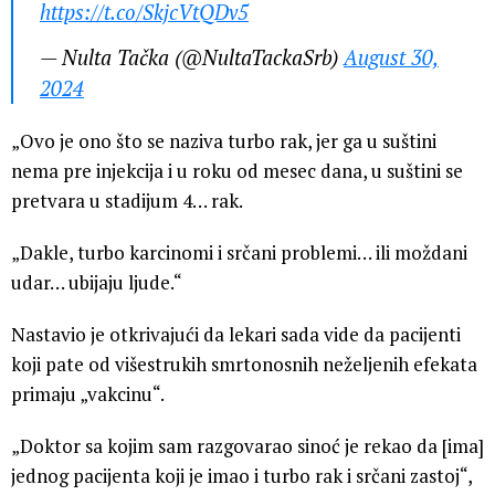
https://t.co/SkjcVtQDv5
— Nulta Tačka (@NultaTackaSrb)
August 30,
2024
„Ovo je ono što se naziva turbo rak, jer ga u suštini
nema pre injekcija i u roku od mesec dana, u suštini se
pretvara u stadijum 4… rak.
„Dakle, turbo karcinomi i srčani problemi… ili moždani
udar… ubijaju ljude.“
Nastavio je otkrivajući da lekari sada vide da pacijenti
koji pate od višestrukih smrtonosnih neželjenih efekata
primaju „vakcinu“.
„Doktor sa kojim sam razgovarao sinoć je rekao da [ima]
jednog pacijenta koji je imao i turbo rak i srčani zastoj“,