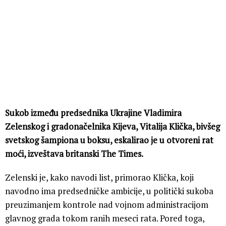
Sukob između predsednika Ukrajine Vladimira
Zelenskog i gradonačelnika Kijeva, Vitalija Klička, bivšeg
svetskog šampiona u boksu, eskalirao je u otvoreni rat
moći, izveštava britanski The Times.
Zelenski je, kako navodi list, primorao Klička, koji
navodno ima predsedničke ambicije, u politički sukoba
preuzimanjem kontrole nad vojnom administracijom
glavnog grada tokom ranih meseci rata. Pored toga,