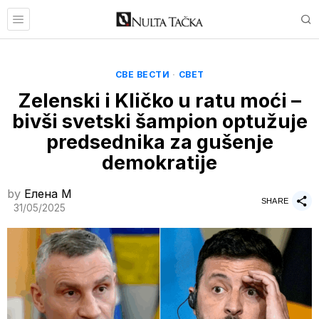
СВЕ ВЕСТИ
·
СВЕТ
Zelenski i Kličko u ratu moći –
bivši svetski šampion optužuje
predsednika za gušenje
demokratije
by
Елена M
SHARE
31/05/2025