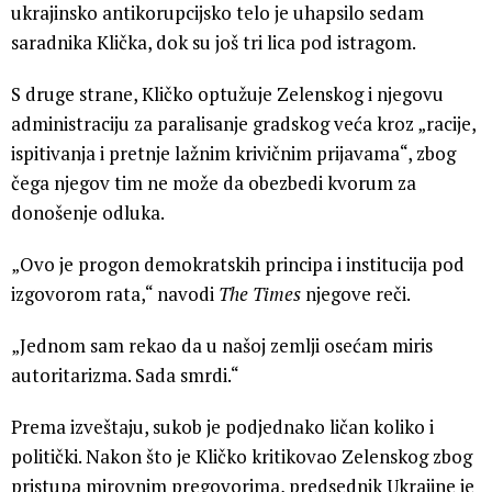
ukrajinsko antikorupcijsko telo je uhapsilo sedam
saradnika Klička, dok su još tri lica pod istragom.
S druge strane, Kličko optužuje Zelenskog i njegovu
administraciju za paralisanje gradskog veća kroz „racije,
ispitivanja i pretnje lažnim krivičnim prijavama“, zbog
čega njegov tim ne može da obezbedi kvorum za
donošenje odluka.
„Ovo je progon demokratskih principa i institucija pod
izgovorom rata,“ navodi
The Times
njegove reči.
„Jednom sam rekao da u našoj zemlji osećam miris
autoritarizma. Sada smrdi.“
Prema izveštaju, sukob je podjednako ličan koliko i
politički. Nakon što je Kličko kritikovao Zelenskog zbog
pristupa mirovnim pregovorima, predsednik Ukrajine je