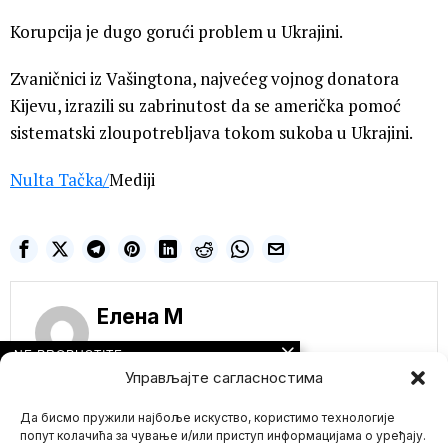
Korupcija je dugo gorući problem u Ukrajini.
Zvaničnici iz Vašingtona, najvećeg vojnog donatora
Kijevu, izrazili su zabrinutost da se američka pomoć
sistematski zloupotrebljava tokom sukoba u Ukrajini.
Nulta Tačka
/
Mediji
Елена M
NE PROPUSTITE
Управљајте сагласностима
UN upozorava: U
pojasu Gaze se
odvija najgori mogući
Да бисмо пружили најбоље искуство, користимо технологије
scenario – glad u
попут колачића за чување и/или приступ информацијама о уређају.
punom obimu