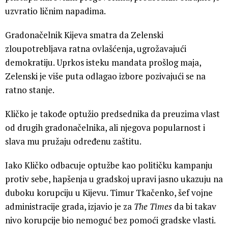
uzvratio ličnim napadima.
Gradonačelnik Kijeva smatra da Zelenski
zloupotrebljava ratna ovlašćenja, ugrožavajući
demokratiju. Uprkos isteku mandata prošlog maja,
Zelenski je više puta odlagao izbore pozivajući se na
ratno stanje.
Kličko je takođe optužio predsednika da preuzima vlast
od drugih gradonačelnika, ali njegova popularnost i
slava mu pružaju određenu zaštitu.
Iako Kličko odbacuje optužbe kao političku kampanju
protiv sebe, hapšenja u gradskoj upravi jasno ukazuju na
duboku korupciju u Kijevu. Timur Tkačenko, šef vojne
administracije grada, izjavio je za
The Times
da bi takav
nivo korupcije bio nemoguć bez pomoći gradske vlasti.