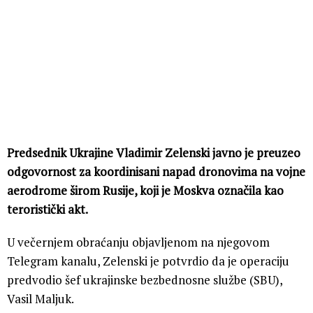
Predsednik Ukrajine Vladimir Zelenski javno je preuzeo
odgovornost za koordinisani napad dronovima na vojne
aerodrome širom Rusije, koji je Moskva označila kao
teroristički akt.
U večernjem obraćanju objavljenom na njegovom
Telegram kanalu, Zelenski je potvrdio da je operaciju
predvodio šef ukrajinske bezbednosne službe (SBU),
Vasil Maljuk.