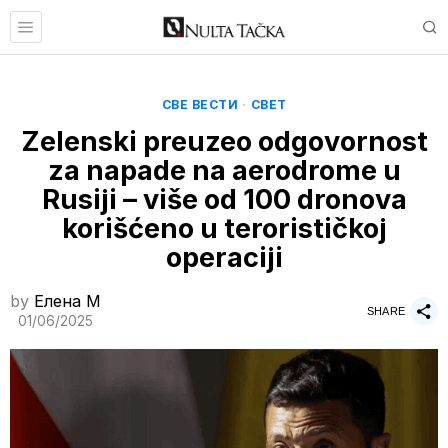
СВЕ ВЕСТИ
·
СВЕТ
Zelenski preuzeo odgovornost
za napade na aerodrome u
Rusiji – više od 100 dronova
korišćeno u terorističkoj
operaciji
by
Елена M
SHARE
01/06/2025