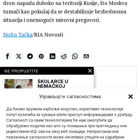
dron-napada duboko na teritoriji Rusije, što Moskva
tumači kao pokušaj da se destabilizuje bezbednosna
situacija i onemoguće mirovni pregovori.
Nulta Tačka
/RIA Novosti
NE PROPUSTITE
Елена M
ŠKOLARCE U
NEMAČKOJ
SVAKODNEVNO
PODVRGAVAJU
Управљајте сагласностима
RITUALNOM
PONIŽAVANJU!
Да бисмо пружили најбоље искуство, користимо технологије
MORAJU PRED
SVIMA DA KAŽU
попут колачића за чување и/или приступ информацијама о уређају.
ZAŠTO SE NISU
Сагласност са овим технологијама ће нам омогућити да
VAKCINISALI
обрађујемо податке као што су понашање при прегледању или
Mlađi đaci u Nemačkoj
јединствени ИД-ови на овој веб локацији. Непристанак или
Mario zna Youtube
podvrgnuti su
повлачење сагласности може негативно утицати на одређене