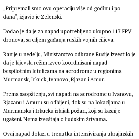
„Pripremali smo ovu operaciju više od godinu i po
dana“, izjavio je Zelenski.
Dodao je da je za napad upotrebljeno ukupno 117 FPV
dronova, sa ciljem gađanja ruskih vojnih ciljeva.
Ranije u nedelju, Ministarstvo odbrane Rusije izvestilo je
da je kijevski režim izveo koordinisani napad
bespilotnim letelicama na aerodrome u regionima
Murmansk, Irkuck, Ivanovo, Rjazan i Amur.
Prema saopštenju, svi napadi na aerodrome u Ivanovu,
Rjazanu i Amuru su odbijeni, dok su na lokacijama u
Murmansku i Irkucku izbijali požari, koji su kasnije
ugašeni. Nema izveštaja o ljudskim žrtvama.
Ovaj napad dolazi u trenutku intenziviranja ukrajinskih