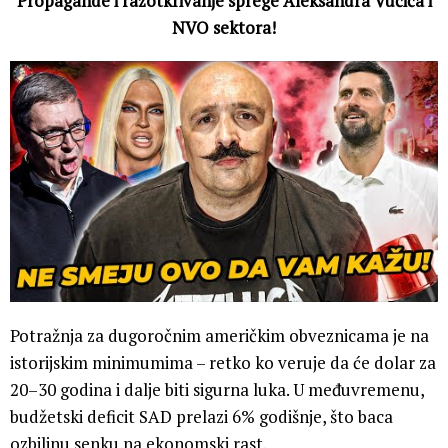
Propagande i razotkrivanje sprege Aleksandra Vučića i
NVO sektora!
Potražnja za dugoročnim američkim obveznicama je na
istorijskim minimumima – retko ko veruje da će dolar za
20–30 godina i dalje biti sigurna luka. U međuvremenu,
budžetski deficit SAD prelazi 6% godišnje, što baca
ozbiljnu senku na ekonomski rast.