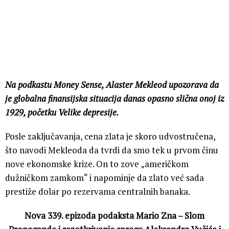
Na podkastu Money Sense, Alaster Mekleod upozorava da
je globalna finansijska situacija danas opasno slična onoj iz
1929, početku Velike depresije.
Posle zaključavanja, cena zlata je skoro udvostručena,
što navodi Mekleoda da tvrdi da smo tek u prvom činu
nove ekonomske krize. On to zove „američkom
dužničkom zamkom“ i napominje da zlato već sada
prestiže dolar po rezervama centralnih banaka.
Nova 339. epizoda podaksta Mario Zna – Slom