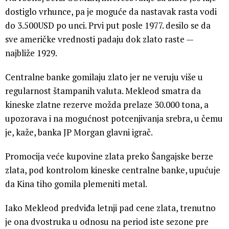
dostiglo vrhunce, pa je moguće da nastavak rasta vodi
do 3.500USD po unci. Prvi put posle 1977. desilo se da
sve američke vrednosti padaju dok zlato raste —
najbliže 1929.
Centralne banke gomilaju zlato jer ne veruju više u
regularnost štampanih valuta. Mekleod smatra da
kineske zlatne rezerve možda prelaze 30.000 tona, a
upozorava i na mogućnost potcenjivanja srebra, u čemu
je, kaže, banka JP Morgan glavni igrač.
Promocija veće kupovine zlata preko Šangajske berze
zlata, pod kontrolom kineske centralne banke, upućuje
da Kina tiho gomila plemeniti metal.
Iako Mekleod predviđa letnji pad cene zlata, trenutno
je ona dvostruka u odnosu na period iste sezone pre