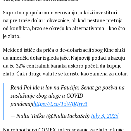
Suprotno popularnom verovanju, u krizi investitori
najpre traže dolar i obveznice, ali kad nestane pretnja
od konflikta, brzo se okreću ka alternativama – kao što
je zlato.
Mekleod ističe da priča o de-dolarizaciji zbog Kine služi
da američki dolar izgleda jače. Najnoviji podaci ukazuju
da će 32% centralnih banaka uskoro početi da kupuje
zlato. Čak i druge valute se koriste kao zamena za dolar.
Rend Pol ide u lov na Faučija: Senat ga poziva na
saslušanje zbog uloge u COVID
pandemiji
https://t.co/T5WJRJriv3
— Nulta Tačka (@NultaTackaSrb)
July 3, 2025
Na robnoj berzi COMEX, interesovanje za zlato još nije