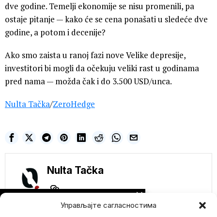
dve godine. Temelji ekonomije se nisu promenili, pa
ostaje pitanje — kako će se cena ponašati u sledeće dve
godine, a potom i decenije?
Ako smo zaista u ranoj fazi nove Velike depresije,
investitori bi mogli da očekuju veliki rast u godinama
pred nama — možda čak i do 3.500 USD/unca.
Nulta Tačka
/
ZeroHedge
Nulta Tačka
NE PROPUSTITE
Управљајте сагласностима
Protest u Novom