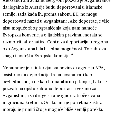
Aleksandrom Schallenberg-om pozvao je Avganistance
da ilegalno iz Austrije budu deportovani u islamske
zemlje, sada kada ih, prema zakonu EU, ne mogu
deportovati nazad u Avganistan: „Ako deportacije više
nisu moguće zbog ograničenja koja nam nameće
Evropska konvencija o ljudskim pravima, moraju se
razmotriti alternative. Centri za deportaciju u regionu
oko Avganistana bila bi jedna mogućnost. To zahteva
snagu i podršku Evropske komisije. “
Nehammer je, u intervjuu za novinsku agenciju APA,
insistirao da deportacije treba posmatrati kao
bezbednosno, a ne kao humanitarno pitanje: „Lako je
pozvati na opštu zabranu deportacija vezano za
Avganistan, a sa druge strane ignorisati očekivana
migraciona kretanja. Oni kojima je potrebna zaštita
moraju je primiti što je moguće bliže zemlji porekla.