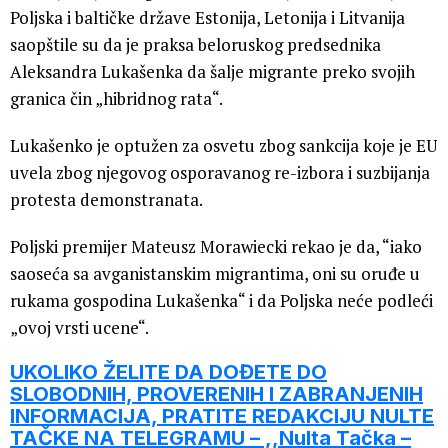
Poljska i baltičke države Estonija, Letonija i Litvanija
saopštile su da je praksa beloruskog predsednika
Aleksandra Lukašenka da šalje migrante preko svojih
granica čin „hibridnog rata“.
Lukašenko je optužen za osvetu zbog sankcija koje je EU
uvela zbog njegovog osporavanog re-izbora i suzbijanja
protesta demonstranata.
Poljski premijer Mateusz Morawiecki rekao je da, “iako
saoseća sa avganistanskim migrantima, oni su oruđe u
rukama gospodina Lukašenka“ i da Poljska neće podleći
„ovoj vrsti ucene“.
UKOLIKO ŽELITE DA DOĐETE DO
SLOBODNIH, PROVERENIH I ZABRANJENIH
INFORMACIJA, PRATITE REDAKCIJU NULTE
TAČKE NA TELEGRAMU – ,,Nulta Tačka –