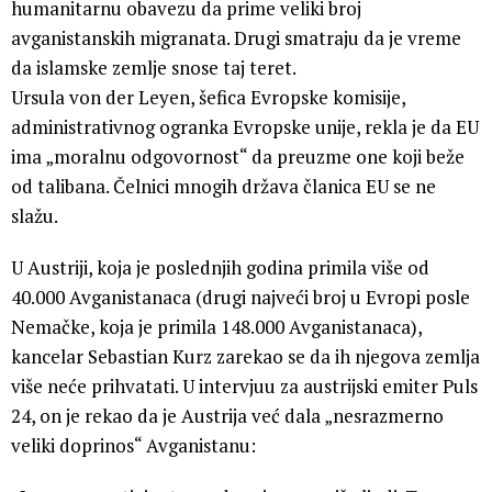
humanitarnu obavezu da prime veliki broj
avganistanskih migranata. Drugi smatraju da je vreme
da islamske zemlje snose taj teret.
Ursula von der Leyen, šefica Evropske komisije,
administrativnog ogranka Evropske unije, rekla je da EU
ima „moralnu odgovornost“ da preuzme one koji beže
od talibana. Čelnici mnogih država članica EU se ne
slažu.
U Austriji, koja je poslednjih godina primila više od
40.000 Avganistanaca (drugi najveći broj u Evropi posle
Nemačke, koja je primila 148.000 Avganistanaca),
kancelar Sebastian Kurz zarekao se da ih njegova zemlja
više neće prihvatati. U intervjuu za austrijski emiter Puls
24, on je rekao da je Austrija već dala „nesrazmerno
veliki doprinos“ Avganistanu: