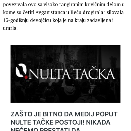
povezivala ovo sa visoko rangiranim krivičnim delom u
kome su četiri Avganistanca u Beču drogirala i silovala
13-godišnju devojčicu koja je na kraju zadavljena i
umrla.