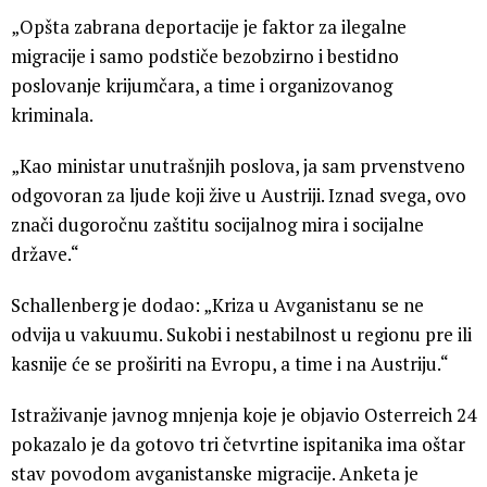
„Opšta zabrana deportacije je faktor za ilegalne
migracije i samo podstiče bezobzirno i bestidno
poslovanje krijumčara, a time i organizovanog
kriminala.
„Kao ministar unutrašnjih poslova, ja sam prvenstveno
odgovoran za ljude koji žive u Austriji. Iznad svega, ovo
znači dugoročnu zaštitu socijalnog mira i socijalne
države.“
Schallenberg je dodao: „Kriza u Avganistanu se ne
odvija u vakuumu. Sukobi i nestabilnost u regionu pre ili
kasnije će se proširiti na Evropu, a time i na Austriju.“
Istraživanje javnog mnjenja koje je objavio Osterreich 24
pokazalo je da gotovo tri četvrtine ispitanika ima oštar
stav povodom avganistanske migracije. Anketa je