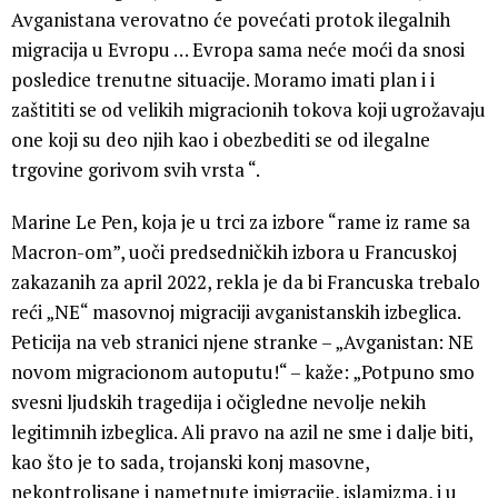
Avganistana verovatno će povećati protok ilegalnih
migracija u Evropu … Evropa sama neće moći da snosi
posledice trenutne situacije. Moramo imati plan i i
zaštititi se od velikih migracionih tokova koji ugrožavaju
one koji su deo njih kao i obezbediti se od ilegalne
trgovine gorivom svih vrsta “.
Marine Le Pen, koja je u trci za izbore “rame iz rame sa
Macron-om”, uoči predsedničkih izbora u Francuskoj
zakazanih za april 2022, rekla je da bi Francuska trebalo
reći „NE“ masovnoj migraciji avganistanskih izbeglica.
Peticija na veb stranici njene stranke – „Avganistan: NE
novom migracionom autoputu!“ – kaže: „Potpuno smo
svesni ljudskih tragedija i očigledne nevolje nekih
legitimnih izbeglica. Ali pravo na azil ne sme i dalje biti,
kao što je to sada, trojanski konj masovne,
nekontrolisane i nametnute imigracije, islamizma, i u