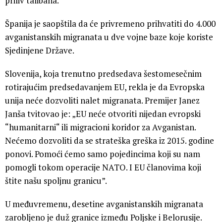
priliv talibana.
Španija je saopštila da će privremeno prihvatiti do 4.000
avganistanskih migranata u dve vojne baze koje koriste
Sjedinjene Države.
Slovenija, koja trenutno predsedava šestomesečnim
rotirajućim predsedavanjem EU, rekla je da Evropska
unija neće dozvoliti nalet migranata. Premijer Janez
Janša tvitovao je: „EU neće otvoriti nijedan evropski
“humanitarni“ ili migracioni koridor za Avganistan.
Nećemo dozvoliti da se strateška greška iz 2015. godine
ponovi. Pomoći ćemo samo pojedincima koji su nam
pomogli tokom operacije NATO. I EU članovima koji
štite našu spoljnu granicu”.
U međuvremenu, desetine avganistanskih migranata
zarobljeno je duž granice između Poljske i Belorusije.