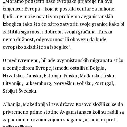
„Moramo podsetiti naše evropske prijatelje na ovu
činjenicu: Evropa – koja je postala centar za milione
ljudi – ne može ostati van problema avganistanskih
izbeglica tako što će oštro zatvoriti svoje granice kako bi
zaštitila sigurnost i dobrobit svojih građana. Turska
nema dužnost, odgovornost ili obavezu da bude
evropsko skladište za izbeglice”.
U međuvremenu, hiljade avganistanskih migranata stižu
u zemlje širom Evrope, između ostalih u Belgiju,
Hrvatsku, Dansku, Estoniju, Finsku, Mađarsku, Irsku,
Litvaniju, Luksemburg, Norvešku, Poljsku, Portugal,
Srbiju i Švedsku.
Albanija, Makedonija i tzv. država Kosovo složili su se da
privremeno prime stotine Avganistanaca koji su radili sa
zapadnim mirovnim vojnim snagama, a sada im preti