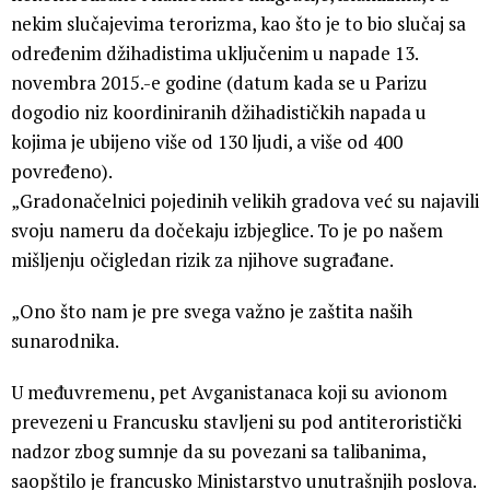
nekim slučajevima terorizma, kao što je to bio slučaj sa
određenim džihadistima uključenim u napade 13.
novembra 2015.-e godine (datum kada se u Parizu
dogodio niz koordiniranih džihadističkih napada u
kojima je ubijeno više od 130 ljudi, a više od 400
povređeno).
„Gradonačelnici pojedinih velikih gradova već su najavili
svoju nameru da dočekaju izbjeglice. To je po našem
mišljenju očigledan rizik za njihove sugrađane.
„Ono što nam je pre svega važno je zaštita naših
sunarodnika.
U međuvremenu, pet Avganistanaca koji su avionom
prevezeni u Francusku stavljeni su pod antiteroristički
nadzor zbog sumnje da su povezani sa talibanima,
saopštilo je francusko Ministarstvo unutrašnjih poslova.