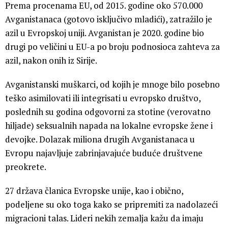
Prema procenama EU, od 2015. godine oko 570.000
Avganistanaca (gotovo isključivo mladići), zatražilo je
azil u Evropskoj uniji. Avganistan je 2020. godine bio
drugi po veličini u EU-a po broju podnosioca zahteva za
azil, nakon onih iz Sirije.
Avganistanski muškarci, od kojih je mnoge bilo posebno
teško asimilovati ili integrisati u evropsko društvo,
poslednih su godina odgovorni za stotine (verovatno
hiljade) seksualnih napada na lokalne evropske žene i
devojke. Dolazak miliona drugih Avganistanaca u
Evropu najavljuje zabrinjavajuće buduće društvene
preokrete.
27 država članica Evropske unije, kao i obično,
podeljene su oko toga kako se pripremiti za nadolazeći
migracioni talas. Lideri nekih zemalja kažu da imaju