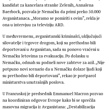
kandidat za kancelara stranke Zelenih, Annalena
Baerbock, pozvala je Nemačku da primi preko 50.000
Avganistanaca. „Moramo se pomiriti s ovim“, rekla je
ona u intervjuu za televiziju ARD.
U međuvremenu, avganistanski kriminalci, uključujući
silovatelje i trgovce drogom, koji su prethodno bili
deportovani u Avganistan, sada su ponovo vraćeni u
Nemačku letovima za evakuaciju. Po dolasku u
Nemačku, odmah su podneli nove zahteve za azil. „Nije
potpuno novi scenario da u Nemačku dolaze ljudi koji
su prethodno bili deportovani“, rekao je portparol
ministarstva unutrašnjih poslova.
U Francuskoj je predsednik Emmanuel Macron pozvao
na koordiniran odgovor Evrope kako bi se sprečila
masovna migracija iz Avganistana: „Destabilizacija