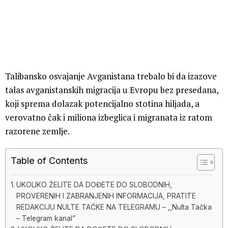
Talibansko osvajanje Avganistana trebalo bi da izazove
talas avganistanskih migracija u Evropu bez presedana,
koji sprema dolazak potencijalno stotina hiljada, a
verovatno čak i miliona izbeglica i migranata iz ratom
razorene zemlje.
Table of Contents
UKOLIKO ŽELITE DA DOĐETE DO SLOBODNIH,
PROVERENIH I ZABRANJENIH INFORMACIJA, PRATITE
REDAKCIJU NULTE TAČKE NA TELEGRAMU – ,,Nulta Tačka
– Telegram kanal”