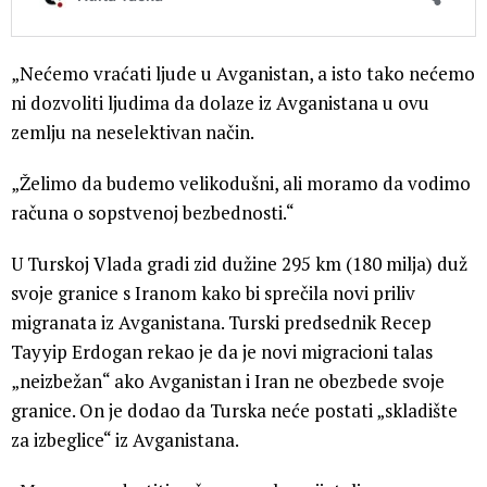
„Nećemo vraćati ljude u Avganistan, a isto tako nećemo
ni dozvoliti ljudima da dolaze iz Avganistana u ovu
zemlju na neselektivan način.
„Želimo da budemo velikodušni, ali moramo da vodimo
računa o sopstvenoj bezbednosti.“
U Turskoj Vlada gradi zid dužine 295 km (180 milja) duž
svoje granice s Iranom kako bi sprečila novi priliv
migranata iz Avganistana. Turski predsednik Recep
Tayyip Erdogan rekao je da je novi migracioni talas
„neizbežan“ ako Avganistan i Iran ne obezbede svoje
granice. On je dodao da Turska neće postati „skladište
za izbeglice“ iz Avganistana.