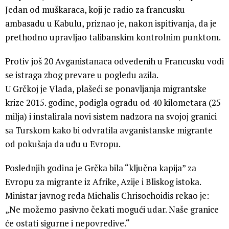
Jedan od muškaraca, koji je radio za francusku
ambasadu u Kabulu, priznao je, nakon ispitivanja, da je
prethodno upravljao talibanskim kontrolnim punktom.
Protiv još 20 Avganistanaca odvedenih u Francusku vodi
se istraga zbog prevare u pogledu azila.
U Grčkoj je Vlada, plašeći se ponavljanja migrantske
krize 2015. godine, podigla ogradu od 40 kilometara (25
milja) i instalirala novi sistem nadzora na svojoj granici
sa Turskom kako bi odvratila avganistanske migrante
od pokušaja da uđu u Evropu.
Poslednjih godina je Grčka bila “ključna kapija” za
Evropu za migrante iz Afrike, Azije i Bliskog istoka.
Ministar javnog reda Michalis Chrisochoidis rekao je:
„Ne možemo pasivno čekati mogući udar. Naše granice
će ostati sigurne i nepovredive.“