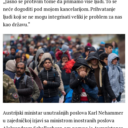
„Jasno se protivim tome da primamo više ljudi. To se
neće dogoditi pod mojom kancelarijom. Prihvatanje
ljudi koji se ne mogu integrisati veliki je problem za nas
kao državu.“
Austrijski ministar unutrašnjih poslova Karl Nehammer
u zajedničkoj izjavi sa ministrom inostranih poslova