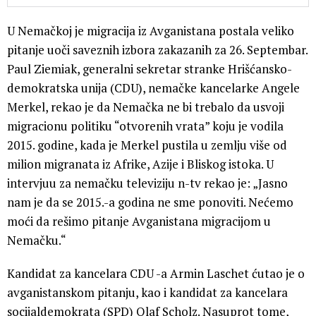
U Nemačkoj je migracija iz Avganistana postala veliko
pitanje uoči saveznih izbora zakazanih za 26. Septembar.
Paul Ziemiak, generalni sekretar stranke Hrišćansko-
demokratska unija (CDU), nemačke kancelarke Angele
Merkel, rekao je da Nemačka ne bi trebalo da usvoji
migracionu politiku “otvorenih vrata” koju je vodila
2015. godine, kada je Merkel pustila u zemlju više od
milion migranata iz Afrike, Azije i Bliskog istoka. U
intervjuu za nemačku televiziju n-tv rekao je: „Jasno
nam je da se 2015.-a godina ne sme ponoviti. Nećemo
moći da rešimo pitanje Avganistana migracijom u
Nemačku.“
Kandidat za kancelara CDU -a Armin Laschet ćutao je o
avganistanskom pitanju, kao i kandidat za kancelara
socijaldemokrata (SPD) Olaf Scholz. Nasuprot tome,