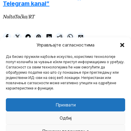
Telegram kanal”
NultaTačka/RT
Управљајте сагласностима
Mario Bojić
Да бисмо пружили најбоље искуство, користимо технологије
попут колачића за чување и/или приступ информацијама о уређају.
NE PROPUSTITE
Сагласност са овим технологијама ће нам омогућити да
обрађујемо податке као што су понашање при прегледању или
Bil Gejts ulaže
јединствени ИД-ови на овој веб локацији. Непристанак или
„milijarde“ u
повлачење сагласности може негативно утицати на одређене
nuklearnu energiju
карактеристике и функције.
Nije često da Bil
„Gospodin Ja znam šta je
najbolje
Прихвати
Američka vojska
Mario zna Youtube
stvara sopstveni
metaverzum
Одбиј
Impressum
Kontakt
O Nama
Godinama su različiti
vojni programi radili na