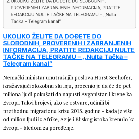
UKOLIKO ŽELITE DA DOĐETE DO SLOBODNIH,
PROVERENIH I ZABRANJENIH INFORMACIJA, PRATITE
REDAKCIJU NULTE TAČKE NA TELEGRAMU – ,,Nulta
Tačka – Telegram kanal”
UKOLIKO ŽELITE DA DOĐETE DO
SLOBODNIH, PROVERENIH I ZABRANJENIH
INFORMACIJA, PRATITE REDAKCIJU NULTE
TAČKE NA TELEGRAMU – ,,Nulta Tačka –
Telegram kanal”
Nemački ministar unutrašnjih poslova Horst Seehofer,
izražavajući zlokobnu slutnju, procenio je da će do pet
miliona ljudi pokušati da napusti Avganistan i krene ka
Evropi. Takvi brojevi, ako se ostvare, učinili bi
prethodnu migracionu krizu 2015. godine – kada je više
od milion ljudi iz Afrike, Azije i Bliskog istoka krenulo ka
Evropi – bledom za poređenje.