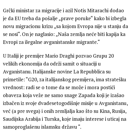
Grčki ministar za migracije i azil Notis Mitarachi dodao
je da EU treba da pošalje „prave poruke“ kako bi izbegla
novu migracionu krizu „sa kojom Evropa nije u stanju da
se nosi“. On je naglasio: „Naša zemlja neće biti kapija ka
Evropi za ilegalne avganistanske migrante.“
U Italiji je premijer Mario Draghi pozvao Grupu 20
velikih ekonomija da održi samit o situaciji u
Avganistanu. Italijanske novine La Repubblica su
primetile: “G20, za italijanskog premijera, ima stratešku
vrednost: radi se o tome da se može i mora postići
obaveza koja veže ne samo snage Zapada koji je izašao
izbačen iz svoje dvadesetogodišnje misije u Avganistanu,
već (a pre svega) i onih zemljalja kao što su Kina, Rusija,
Saudijska Arabija i Turska, koje imaju interese i uticaj na
samoproglašenu islamsku državu “.