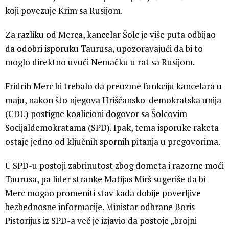
koji povezuje Krim sa Rusijom.
Za razliku od Merca, kancelar Šolc je više puta odbijao
da odobri isporuku Taurusa, upozoravajući da bi to
moglo direktno uvući Nemačku u rat sa Rusijom.
Fridrih Merc bi trebalo da preuzme funkciju kancelara u
maju, nakon što njegova Hrišćansko-demokratska unija
(CDU) postigne koalicioni dogovor sa Šolcovim
Socijaldemokratama (SPD). Ipak, tema isporuke raketa
ostaje jedno od ključnih spornih pitanja u pregovorima.
U SPD-u postoji zabrinutost zbog dometa i razorne moći
Taurusa, pa lider stranke Matijas Mirš sugeriše da bi
Merc mogao promeniti stav kada dobije poverljive
bezbednosne informacije. Ministar odbrane Boris
Pistorijus iz SPD-a već je izjavio da postoje „brojni