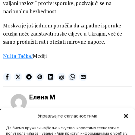
valjani razlozi“ protiv isporuke, pozivajući se na
nacionalnu bezbednost.
Moskva je još jednom poručila da zapadne isporuke
oružja neće zaustaviti ruske ciljeve u Ukrajini, već će
samo produžiti rat i otežati mirovne napore.
Nulta Tačka
/
Mediji
Елена M
NE PROPUSTITE
Управљајте сагласностима
Britanska vlada
lobirala da migranti i
Да бисмо пружили најбоље искуство, користимо технологије
LGBT ličnosti budu na
попут колачића за чување и/или приступ информацијама о уређају.