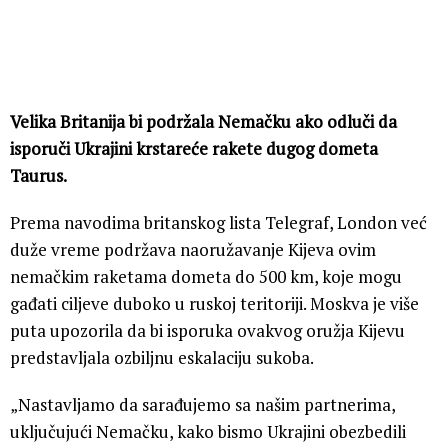
Velika Britanija bi podržala Nemačku ako odluči da
isporuči Ukrajini krstareće rakete dugog dometa
Taurus.
Prema navodima britanskog lista Telegraf, London već
duže vreme podržava naoružavanje Kijeva ovim
nemačkim raketama dometa do 500 km, koje mogu
gađati ciljeve duboko u ruskoj teritoriji. Moskva je više
puta upozorila da bi isporuka ovakvog oružja Kijevu
predstavljala ozbiljnu eskalaciju sukoba.
„Nastavljamo da sarađujemo sa našim partnerima,
uključujući Nemačku, kako bismo Ukrajini obezbedili