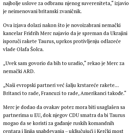
najbolje uslove za odbranu njenog suvereniteta,“ izjavio
je neimenovani britanski zvaničnik.
Ova izjava dolazi nakon što je novoizabrani nemački
kancelar Fridrih Merc najavio da je spreman da Ukrajini
isporuči rakete Taurus, uprkos protivljenju odlazeće
vlade Olafa Šolca.
„Uvek sam govorio da bih to uradio,“ rekao je Merc za
nemački ARD.
„Naši evropski partneri već šalju krstareće rakete…
Britanci to rade, Francuzi to rade, Amerikanci takođe.“
Merc je dodao da ovakav potez mora biti usaglašen sa
partnerima u EU, dok njegov CDU smatra da bi Taurus
mogao da se koristi za gađanje ruskih komandnih
centara i linija snabdevanja – uključujući i Kerčki most