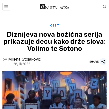
СВЕТ
Diznijeva nova božićna serija
prikazuje decu kako drže slova:
Volimo te Sotono
by
Milena Stojaković
SHARE
28/11/2022