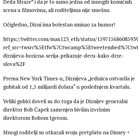
Deda Mraze” i da je to samo jedna od mnogih komičnih
scena u filmovima, ali roditeljima nije smešno.
Očigledno, Dizni ima bolestan smisao za humor!
https://twitter.com/max123_eth/status/15971568608593
ref_src=twsrc%5Etfw%7Ctwcamp%5Etweetembed%7Ctwt
diznijeva-bozicna-serija-prikazuje-decu-kako-drze-
slova%2F
Prema New York Times-u, Diznijeva „jedinica ostvarila je
gubitak od 1,5 milijardi dolara“ u poslednjem kvartalu.
Veliki gubici doveli su do toga da je Diznijev generalni
direktor Bob Čapek zamenjen bivšim izvršnim
direktorom Bobom Igerom.
Mnogi roditelji su otkazali svoju pretplatu na Disney +