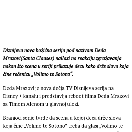
Diznijeva nova božićna serija pod nazivom Deda
Mrazovi(Santa Clauses) nailazi na reakciju zgražavanja
nakon što scena u seriji prikazuje decu kako drže slova koja
čine rečenicu „Volimo te Sotono“.
Deda Mrazovi je nova dečja TV Diznijeva serija na
Disney + kanalu i predstavlja reboot filma Deda Mrazovi
sa Timom Alenom u glavnoj ulozi.
Branioci serije tvrde da scena u kojoj deca drže slova
koja čine „Volimo te Sotono” treba da glasi „Volimo te