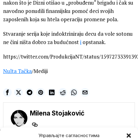
nakon što je Dizni otišao u „probuđenu“ brigadu i čak su
navodno ponudili finansijsku pomoć deci svojih
zaposlenih koja su htela operaciju promene pola.
Stvaranje serija koje indoktriniraju decu da vole sotonu
ne čini ništa dobro za budućnost
i
opstanak.
https://twitter.com/ProdukcijaNT/status/159727333913
Nulta Tačka
/Mediji
Milena Stojaković
NE PROPUSTITE
Управљајте сагласностима