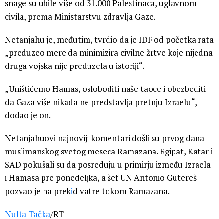
snage su ubile više od 31.000 Palestinaca, uglavnom
civila, prema Ministarstvu zdravlja Gaze.
Netanjahu je, međutim, tvrdio da je IDF od početka rata
„preduzeo mere da minimizira civilne žrtve koje nijedna
druga vojska nije preduzela u istoriji“.
„Uništićemo Hamas, osloboditi naše taoce i obezbediti
da Gaza više nikada ne predstavlja pretnju Izraelu“,
dodao je on.
Netanjahuovi najnoviji komentari došli su prvog dana
muslimanskog svetog meseca Ramazana. Egipat, Katar i
SAD pokušali su da posreduju u primirju između Izraela
i Hamasa pre ponedeljka, a šef UN Antonio Gutereš
pozvao je na prek
i
d vatre tokom Ramazana.
Nulta Tačka
/RT