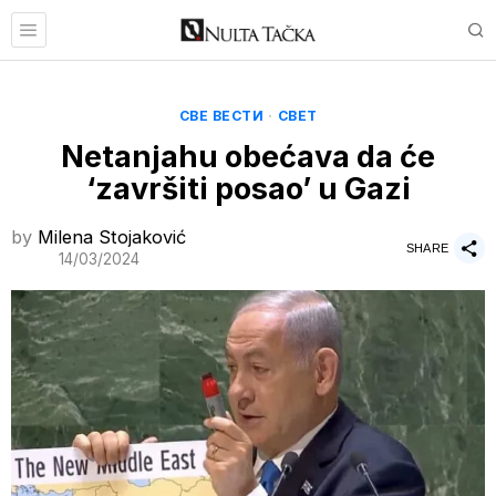
СВЕ ВЕСТИ
·
СВЕТ
Netanjahu obećava da će
‘završiti posao’ u Gazi
by
Milena Stojaković
SHARE
14/03/2024