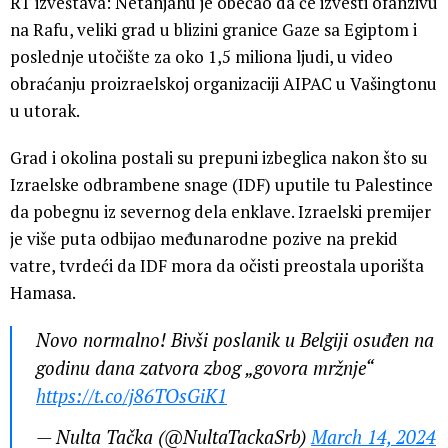
RT izveštava: Netanjahu je obećao da će izvesti ofanzivu
na Rafu, veliki grad u blizini granice Gaze sa Egiptom i
poslednje utočište za oko 1,5 miliona ljudi, u video
obraćanju proizraelskoj organizaciji AIPAC u Vašingtonu
u utorak.
Grad i okolina postali su prepuni izbeglica nakon što su
Izraelske odbrambene snage (IDF) uputile tu Palestince
da pobegnu iz severnog dela enklave. Izraelski premijer
je više puta odbijao međunarodne pozive na prekid
vatre, tvrdeći da IDF mora da očisti preostala uporišta
Hamasa.
Novo normalno! Bivši poslanik u Belgiji osuđen na
godinu dana zatvora zbog „govora mržnje“
https://t.co/j86TOsGiK1
— Nulta Tačka (@NultaTackaSrb)
March 14, 2024