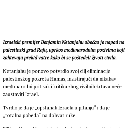
Izraelski premijer Benjamin Netanjahu obećao je napad na
palestinski grad Rafu, uprkos međunarodnim pozivima koji
zahtevaju prekid vatre kako bi se poštedeli životi civila.
Netanjahu je ponovo potvrdio svoj cilj eliminacije
palestinskog pokreta Hamas, insistirajući da nikakav
međunarodni pritisak i kritika zbog civilnih žrtava neće
zaustaviti Izrael.
Tvrdio je da je „opstanak Izraela u pitanju“ i da je
„totalna pobeda“ na dohvat ruke.