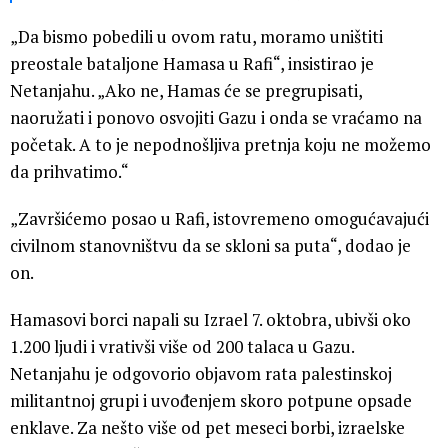
„Da bismo pobedili u ovom ratu, moramo uništiti
preostale bataljone Hamasa u Rafi“, insistirao je
Netanjahu. „Ako ne, Hamas će se pregrupisati,
naoružati i ponovo osvojiti Gazu i onda se vraćamo na
početak. A to je nepodnošljiva pretnja koju ne možemo
da prihvatimo.“
„Završićemo posao u Rafi, istovremeno omogućavajući
civilnom stanovništvu da se skloni sa puta“, dodao je
on.
Hamasovi borci napali su Izrael 7. oktobra, ubivši oko
1.200 ljudi i vrativši više od 200 talaca u Gazu.
Netanjahu je odgovorio objavom rata palestinskoj
militantnoj grupi i uvođenjem skoro potpune opsade
enklave. Za nešto više od pet meseci borbi, izraelske