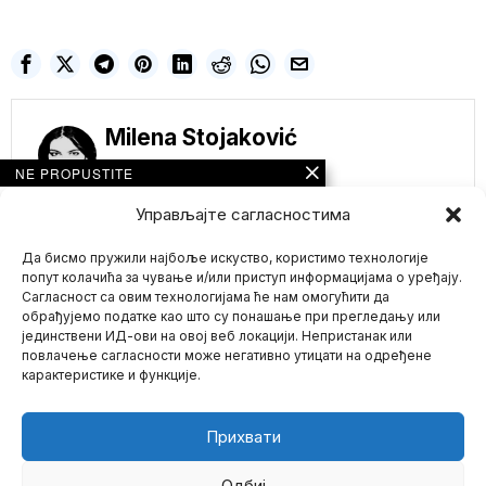
Milena Stojaković
NE PROPUSTITE
NIKO OVO NE
Управљајте сагласностима
PRENOSI! NA
HILJADE
DEMONSTRANATA U
Да бисмо пружили најбоље искуство, користимо технологије
MINHENU PROTIV
попут колачића за чување и/или приступ информацијама о уређају.
KOVID TIRANIJE
Сагласност са овим технологијама ће нам омогућити да
(VIDEO)
обрађујемо податке као што су понашање при прегледању или
Protekle večeri glavne
јединствени ИД-ови на овој веб локацији. Непристанак или
Mario zna Youtube
ulice Minhena preplavile
повлачење сагласности може негативно утицати на одређене
su reke demonstranata
карактеристике и функције.
koji
Impressum
Kontakt
O Nama
Medicinska prevara u
Americi je norma:
Прихвати
Kako lekari
profitiraju zbog
pokvarenog sistema
Одбиј