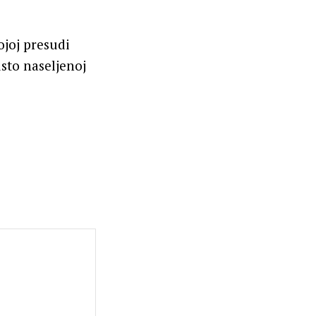
ojoj presudi
usto naseljenoj