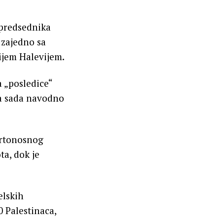
 predsednika
 zajedno sa
ijem Halevijem.
 „posledice“
ka sada navodno
mrtonosnog
ta, dok je
elskih
0 Palestinaca,