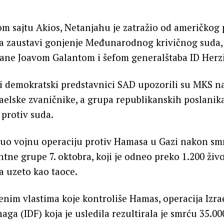
m sajtu Akios, Netanjahu je zatražio od američkog
a zaustavi gonjenje Međunarodnog krivičnog suda,
ane Joavom Galantom i šefom generalštaba ID Herz
 i demokratski predstavnici SAD upozorili su MKS na
aelske zvaničnike, a grupa republikanskih poslani
 protiv suda.
enuo vojnu operaciju protiv Hamasa u Gazi nakon s
ntne grupe 7. oktobra, koji je odneo preko 1.200 živo
ca uzeto kao taoce.
nim vlastima koje kontroliše Hamas, operacija Izra
ga (IDF) koja je usledila rezultirala je smrću 35.00