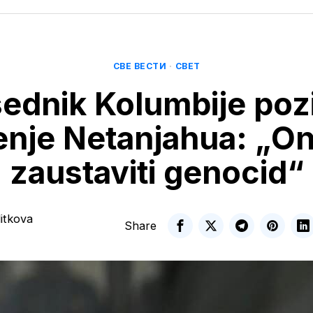
СВЕ ВЕСТИ
·
СВЕТ
ednik Kolumbije poz
nje Netanjahua: „O
zaustaviti genocid“
itkova
Share