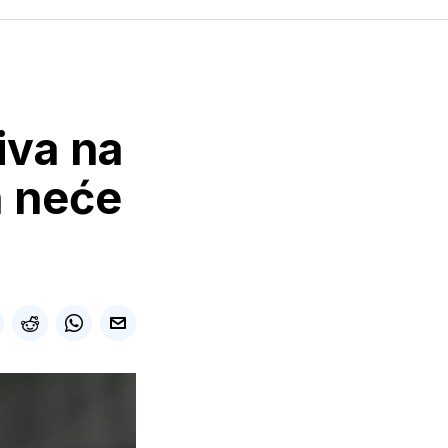
iva na
n neće