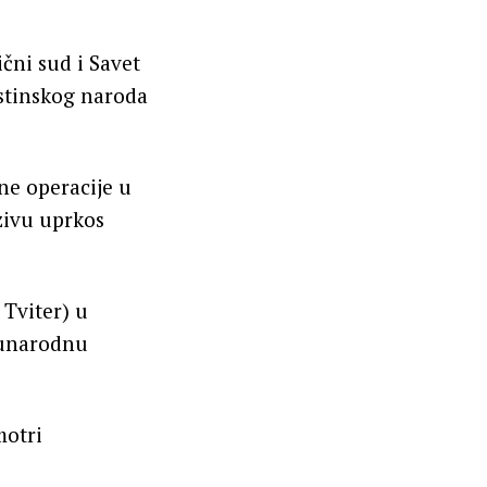
čni sud i Savet
stinskog naroda
jne operacije u
zivu uprkos
 Tviter) u
đunarodnu
motri