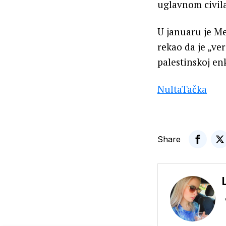
uglavnom civila
U januaru je Me
rekao da je „ve
palestinskoj enk
NultaTačka
Share