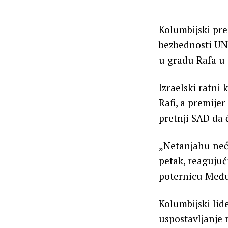
Kolumbijski pre
bezbednosti UN
u gradu Rafa u 
Izraelski ratni
Rafi, a premije
pretnji SAD da 
„Netanjahu neće
petak, reaguju
poternicu Među
Kolumbijski lid
uspostavljanje 