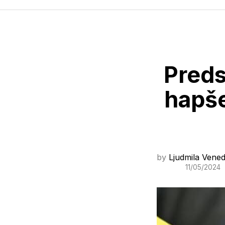
Preds
hapše
by
Ljudmila Vened
11/05/2024