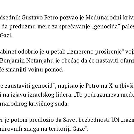
dsednik Gustavo Petro pozvao je Međunarodni krivi
 da preduzmu mere za sprečavanje „genocida“ pale
Gazi.
 kabinet odobrio je u petak „izmereno proširenje” vo
r Benjamin Netanjahu je obećao da će nastaviti ofan
će smanjiti vojnu pomoć.
 zaustaviti genocid“, napisao je Petro na X-u (bivši
ći na izjavu izraelskog lidera. „To podrazumeva me
narodnog krivičnog suda.
er je potom predložio da Savet bezbednosti UN „raz
mirovnih snaga na teritoriji Gaze“.