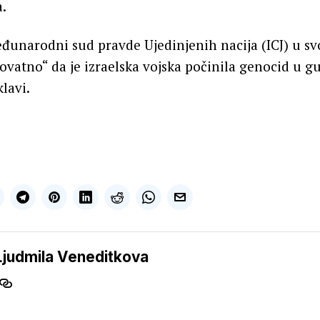
.
đunarodni sud pravde Ujedinjenih nacija (ICJ) u sv
rovatno“ da je izraelska vojska počinila genocid u g
lavi.
Ljudmila Veneditkova