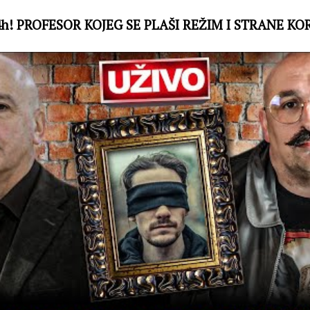
4h! PROFESOR KOJEG SE PLAŠI REŽIM I STRANE KO