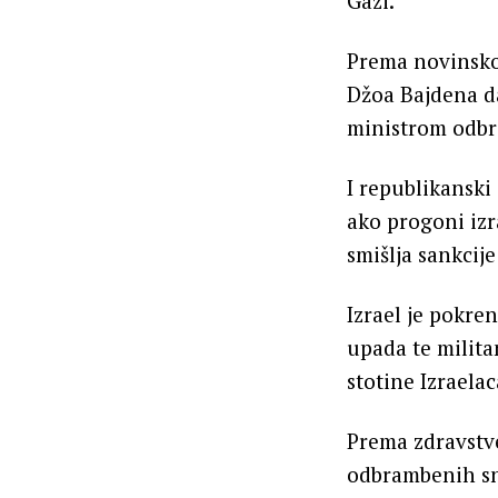
Gazi.
Prema novinsko
Džoa Bajdena d
ministrom odbr
I republikanski
ako progoni izr
smišlja sankcije
Izrael je pokr
upada te milita
stotine Izraela
Prema zdravstve
odbrambenih sna