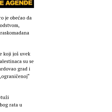
o je obećao da
vodstvom,
a, raskomadana
e koji još uvek
alestinaca su se
ardovao grad i
 „ograničenoj“
ptuži
zbog rata u