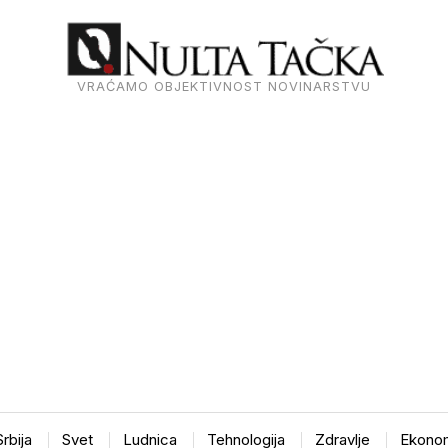
VRAĆAMO OBJEKTIVNOST NOVINARSTVU
Srbija
Svet
Ludnica
Tehnologija
Zdravlje
Ekonom