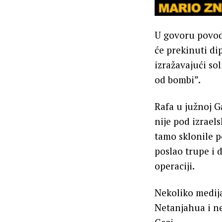
U govoru povod
će prekinuti d
izražavajući so
od bombi”.
Rafa u južnoj Ga
nije pod izrael
tamo sklonile p
poslao trupe i 
operaciji.
Nekoliko medija
Netanjahua i ne