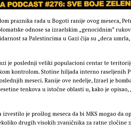
om praznika rada u Bogoti ranije ovog meseca, Petr
iplomatske odnose sa izraelskim „genocidnim” ruko
lidarnost sa Palestincima u Gazi čija su „deca umrl
zi je poslednji veliki populacioni centar te teritorij
skom kontrolom. Stotine hiljada interno raseljenih P
oslednjih meseci. Ranije ove nedelje, Izrael je bomb
desetine tenkova u istočne oblasti u, kako je opisao,
 izvestilo je prošlog meseca da bi MKS mogao da o
koliko drugih visokih zvaničnika za ratne zločine 