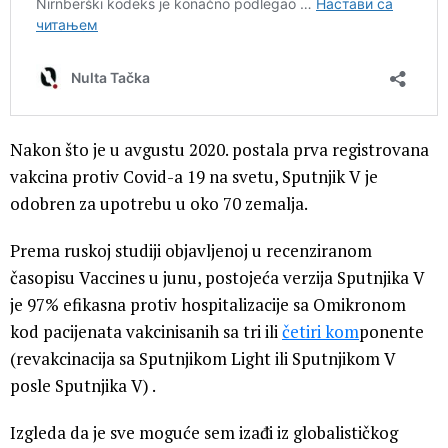
Nakon što je u avgustu 2020. postala prva registrovana
vakcina protiv Covid-a 19 na svetu, Sputnjik V je
odobren za upotrebu u oko 70 zemalja.
Prema ruskoj studiji objavljenoj u recenziranom
časopisu Vaccines u junu, postojeća verzija Sputnjika V
je 97% efikasna protiv hospitalizacije sa Omikronom
kod pacijenata vakcinisanih sa tri ili
četiri kom
ponente
(revakcinacija sa Sputnjikom Light ili Sputnjikom V
posle Sputnjika V) .
Izgleda da je sve moguće sem izađi iz globalističkog