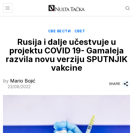
СВЕ ВЕСТИ
·
СВЕТ
Rusija i dalje učestvuje u
projektu COVID 19- Gamaleja
razvila novu verziju SPUTNJIK
vakcine
by
Mario Bojić
SHARE
23/08/2022