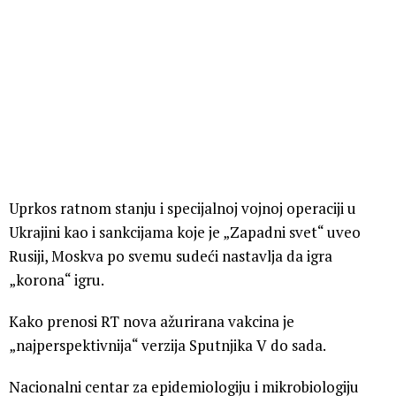
Uprkos ratnom stanju i specijalnoj vojnoj operaciji u
Ukrajini kao i sankcijama koje je „Zapadni svet“ uveo
Rusiji, Moskva po svemu sudeći nastavlja da igra
„korona“ igru.
Kako prenosi RT nova ažurirana vakcina je
„najperspektivnija“ verzija Sputnjika V do sada.
Nacionalni centar za epidemiologiju i mikrobiologiju