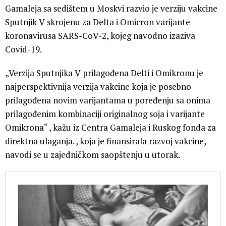
Gamaleja sa sedištem u Moskvi razvio je verziju vakcine
Sputnjik V skrojenu za Delta i Omicron varijante
koronavirusa SARS-CoV-2, kojeg navodno izaziva
Covid-19.
„Verzija Sputnjika V prilagođena Delti i Omikronu je
najperspektivnija verzija vakcine koja je posebno
prilagođena novim varijantama u poređenju sa onima
prilagođenim kombinaciji originalnog soja i varijante
Omikrona“ , kažu iz Centra Gamaleja i Ruskog fonda za
direktna ulaganja. , koja je finansirala razvoj vakcine,
navodi se u zajedničkom saopštenju u utorak.