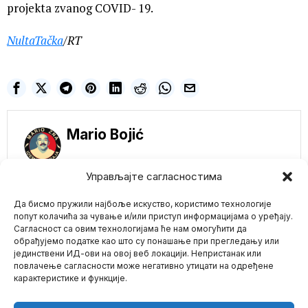
projekta zvanog COVID- 19.
NultaTačka
/RT
Mario Bojić
Управљајте сагласностима
NE PROPUSTITE
Да бисмо пружили најбоље искуство, користимо технологије
Nuklearna tajna Irana
попут колачића за чување и/или приступ информацијама о уређају.
otkrivena: Mosad
Сагласност са овим технологијама ће нам омогућити да
špijunirao, IAEA traži
обрађујемо податке као што су понашање при прегледању или
hitnu reakciju UN
јединствени ИД-ови на овој веб локацији. Непристанак или
Mario zna Youtube
Međunarodna agencija
повлачење сагласности може негативно утицати на одређене
za atomsku energiju
карактеристике и функције.
(IAEA) objavila je
Impressum
Kontakt
O Nama
specijalni izveštaj