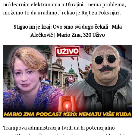
nuklearnim elektranama u Ukrajini – nema problema,
možemo to da uradimo,“ rekao je Rajt za Foks njuz.
Stigao im je kraj: Ovo smo svi dugo čekali | Mila
Alečković | Mario Zna, 320 Uživo
Trampova administracija tvrdi da bi potencijalno