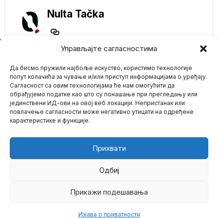
Nulta Tačka
NE PROPUSTITE
Управљајте сагласностима
Republikanci iz
Да бисмо пружили најбоље искуство, користимо технологије
Teksasa pozvali na
referendum za
попут колачића за чување и/или приступ информацијама о уређају.
ocepljenje svoje
Сагласност са овим технологијама ће нам омогућити да
države od Sjedinjenih
обрађујемо податке као што су понашање при прегледању или
Država
јединствени ИД-ови на овој веб локацији. Непристанак или
Mario zna Youtube
Republikanci američke
повлачење сагласности може негативно утицати на одређене
države Teksas pozvali su
карактеристике и функције.
sa svog upravo
Impressum
Kontakt
O Nama
završenog
Kancelar Olaf Šolc
Прихвати
poručio ukrajincima
koji su izbegli u
Nemačku da konačno
Одбиј
počnu da rade
Nemački kancelar Olaf
Прикажи подешавања
©
2026
- Sva prava zadržana.
Šolc pozvao je ukrajinske
izbeglice u zemlji
Изјава о приватности