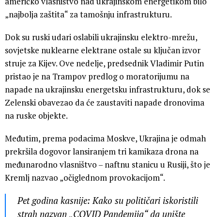
američko vlasništvo nad ukrajinskom energetikom bilo
„najbolja zaštita“ za tamošnju infrastrukturu.
Dok su ruski udari oslabili ukrajinsku elektro-mrežu,
sovjetske nuklearne elektrane ostale su ključan izvor
struje za Kijev. Ove nedelje, predsednik Vladimir Putin
pristao je na Trampov predlog o moratorijumu na
napade na ukrajinsku energetsku infrastrukturu, dok se
Zelenski obavezao da će zaustaviti napade dronovima
na ruske objekte.
Međutim, prema podacima Moskve, Ukrajina je odmah
prekršila dogovor lansiranjem tri kamikaza drona na
međunarodno vlasništvo – naftnu stanicu u Rusiji, što je
Kremlj nazvao „očiglednom provokacijom“.
Pet godina kasnije: Kako su političari iskoristili
strah nazvan „COVID Pandemija“ da unište