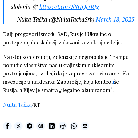
slobodu ⏰
https://t.co/75RGQcrRIg
— Nulta Tačka (@NultaTackaSrb)
March 18, 2025
Dalji pregovori između SAD, Rusije i Ukrajine o
postepenoj deeskalaciji zakazani su za kraj nedelje.
Na istoj konferenciji, Zelenski je negirao da je Trampu
ponudio vlasništvo nad ukrajinskim nuklearnim
postrojenjima, tvrdeći da je zapravo zatražio američke
investicije u nuklearku Zaporožje, koju kontrol
i
še
Rusija, a Kijev je smatra „ilegalno okupiranom“.
Nulta Tačka
/RT