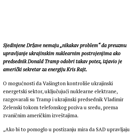
Sjedinjene Države nemaju „nikakav problem“ da preuzmu
upravljanje ukrajinskim nuklearnim postrojenjima ako
predsednik Donald Tramp odobri takav potez, izjavio je
američki sekretar za energiju Kris Rajt.
O mogućnosti da Vašington kontroliše ukrajinski
energetski sektor, uključujući nuklearne elektrane,
razgovarali su Tramp i ukrajinski predsednik Vladimir
Zelenski tokom telefonskog poziva u sredu, prema
zvaničnim američkim izveštajima.
„Ako bi to pomoglo u postizanju mira da SAD upravljaju