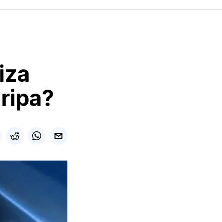
 iza
gripa?