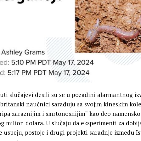
ti slučajevi desili su se u pozadini alarmantnog iz
 britanski naučnici sarađuju sa svojim kineskim ko
gripa zaraznijim i smrtonosnijim“ kao deo namensko
g milion dolara. U slučaju da eksperimenti za dobij
ne uspeju, postoje i drugi projekti saradnje između I