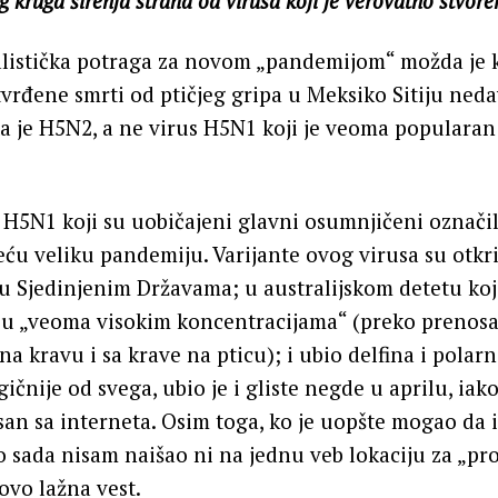
 kruga širenja straha od virusa koji je verovatno stvoren
alistička potraga za novom „pandemijom“ možda je 
tvrđene smrti od ptičjeg gripa u Meksiko Sitiju ned
a je H5N2, a ne virus H5N1 koji je veoma popularan 
p H5N1 koji su uobičajeni glavni osumnjičeni označi
eću veliku pandemiju. Varijante ovog virusa su otk
u Sjedinjenim Državama; u australijskom detetu koj
 u „veoma visokim koncentracijama“ (preko prenosa
 na kravu i sa krave na pticu); i ubio delfina i pol
gičnije od svega, ubio je i gliste negde u aprilu, iako
an sa interneta. Osim toga, ko je uopšte mogao da i
o sada nisam naišao ni na jednu veb lokaciju za „pr
 ovo lažna vest.