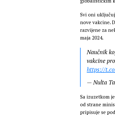
globalističkim 
Svi oni uključu
nove vakcine. D
razvijene za ne
maja 2024.
Naučnik koj
vakcine pr
https://t.
— Nulta T
Sa izuzetkom j
od strane minis
pripisuje se po