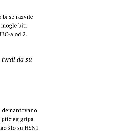
bi se razvile
 mogle biti
NBC-a od 2.
 tvrdi da su
to demantovano
 ptičjeg gripa
kao što su H5N1