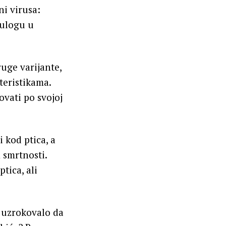
ni virusa:
 ulogu u
ruge varijante,
teristikama.
ovati po svojoj
 kod ptica, a
 smrtnosti.
tica, ali
e uzrokovalo da