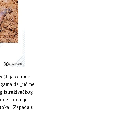
veštaja o tome
legama da „učine
g istraživačkog
anje funkcije
stoka i Zapada u