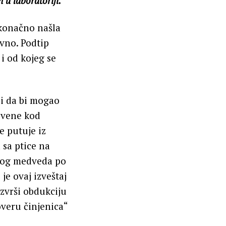
 u laboratoriji.
konačno našla
avno. Podtip
i od kojeg se
li da bi mogao
rivene kod
e putuje iz
 sa ptice na
arnog medveda po
 je ovaj izveštaj
zvrši obdukciju
overu činjenica“