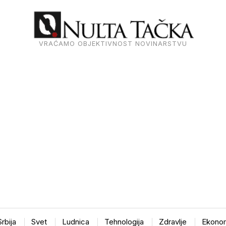
VRAĆAMO OBJEKTIVNOST NOVINARSTVU
Srbija
Svet
Ludnica
Tehnologija
Zdravlje
Ekonom