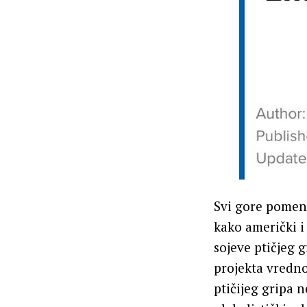
Svi gore pomenu
kako američki i
sojeve ptičjeg 
projekta vredno
ptičijeg gripa 