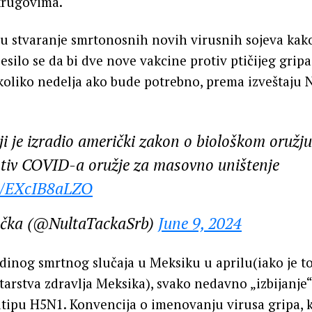
krugovima.
ju stvaranje smrtonosnih novih virusnih sojeva kako 
esilo se da bi dve nove vakcine protiv ptičijeg gripa
koliko nedelja ako bude potrebno, prema izveštaju 
i je izradio američki zakon o biološkom oružju
otiv COVID-a oružje za masovno uništenje
co/EXcIB8aLZO
ačka (@NultaTackaSrb)
June 9, 2024
edinog smrtnog slučaja u Meksiku u aprilu(iako je 
tarstva zdravlja Meksika), svako nedavno „izbijanje“
dtipu H5N1. Konvencija o imenovanju virusa gripa, 