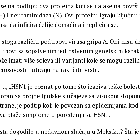
 se na podtipu dva proteina koji se nalaze na površi
) i neuraminidaza (N). Ovi proteini igraju ključnu
sa da inficira ćelije domaćina i replicira se.
stoga različiti podtipovi virusa gripa A. Oni nisu d
podtipovi sa sopstvenim jedinstvenim genetskim karak
e imati više sojeva ili varijanti koje se mogu razlik
nosivosti i uticaju na različite vrste.
, „H5N1 je poznat po tome što izaziva teške bolesti
oran za brojne ljudske slučajeve sa visokom stopom
trane, je podtip koji je povezan sa epidemijama kod p
iva blaže simptome u poređenju sa H5N1.
aista dogodilo u nedavnom slučaju u Meksiku? Šta j