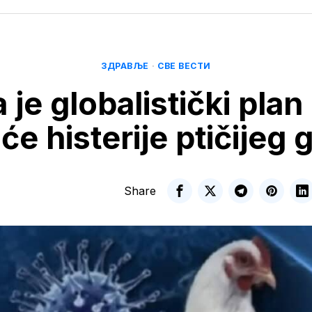
ЗДРАВЉЕ
·
СВЕ ВЕСТИ
 je globalistički plan
će histerije ptičijeg 
Share