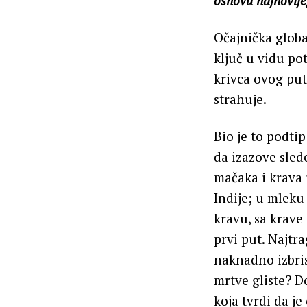
osnovu najnovijeg
Očajnička glob
ključ u vidu po
krivca ovog put
strahuje.
Bio je to podti
da izazove sled
mačaka i krava 
Indije; u mleku
kravu, sa krave
prvi put. Najtra
naknadno izbris
mrtve gliste? D
koja tvrdi da je