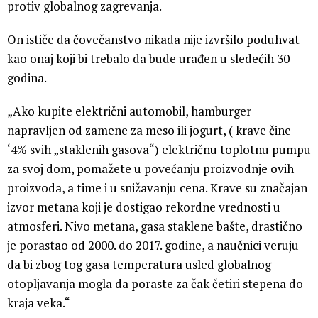
protiv globalnog zagrevanja.
On ističe da čovečanstvo nikada nije izvršilo poduhvat
kao onaj koji bi trebalo da bude urađen u sledećih 30
godina.
„Ako kupite električni automobil, hamburger
napravljen od zamene za meso ili jogurt, ( krave čine
‘4% svih „staklenih gasova“) električnu toplotnu pumpu
za svoj dom, pomažete u povećanju proizvodnje ovih
proizvoda, a time i u snižavanju cena. Krave su značajan
izvor metana koji je dostigao rekordne vrednosti u
atmosferi. Nivo metana, gasa staklene bašte, drastično
je porastao od 2000. do 2017. godine, a naučnici veruju
da bi zbog tog gasa temperatura usled globalnog
otopljavanja mogla da poraste za čak četiri stepena do
kraja veka.“