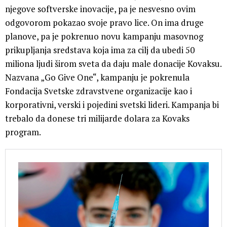
njegove softverske inovacije, pa je nesvesno ovim
odgovorom pokazao svoje pravo lice. On ima druge
planove, pa je pokrenuo novu kampanju masovnog
prikupljanja sredstava koja ima za cilj da ubedi 50
miliona ljudi širom sveta da daju male donacije Kovaksu.
Nazvana „Go Give One“, kampanju je pokrenula
Fondacija Svetske zdravstvene organizacije kao i
korporativni, verski i pojedini svetski lideri. Kampanja bi
trebalo da donese tri milijarde dolara za Kovaks
program.