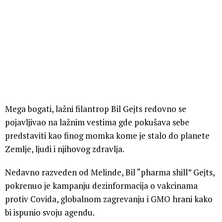
Mega bogati, lažni filantrop Bil Gejts redovno se
pojavljivao na lažnim vestima gde pokušava sebe
predstaviti kao finog momka kome je stalo do planete
Zemlje, ljudi i njihovog zdravlja.
Nedavno razveden od Melinde, Bil “pharma shill” Gejts,
pokrenuo je kampanju dezinformacija o vakcinama
protiv Covida, globalnom zagrevanju i GMO hrani kako
bi ispunio svoju agendu.