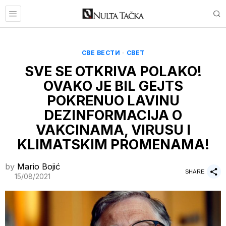
СВЕ ВЕСТИ
·
СВЕТ
SVE SE OTKRIVA POLAKO!
OVAKO JE BIL GEJTS
POKRENUO LAVINU
DEZINFORMACIJA O
VAKCINAMA, VIRUSU I
KLIMATSKIM PROMENAMA!
by
Mario Bojić
SHARE
15/08/2021