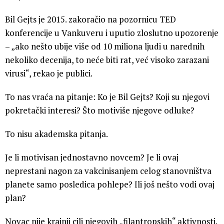
Bil Gejts je 2015. zakoračio na pozornicu TED
konferencije u Vankuveru i uputio zloslutno upozorenje
– „ako nešto ubije više od 10 miliona ljudi u narednih
nekoliko decenija, to neće biti rat, već visoko zarazani
virusi“, rekao je publici.
To nas vraća na pitanje: Ko je Bil Gejts? Koji su njegovi
pokretački interesi? Što motiviše njegove odluke?
To nisu akademska pitanja.
Je li motivisan jednostavno novcem? Je li ovaj
neprestani nagon za vakcinisanjem celog stanovništva
planete samo posledica pohlepe? Ili još nešto vodi ovaj
plan?
Novac nije krajnji cilj njegovih „filantropskih“ aktivnosti.