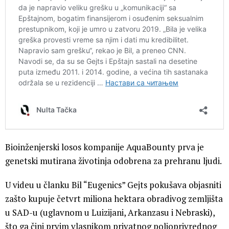
Bioinženjerski losos kompanije AquaBounty prva je
genetski mutirana životinja odobrena za prehranu ljudi.
U videu u članku Bil “Eugenics” Gejts pokušava objasniti
zašto kupuje četvrt miliona hektara obradivog zemljišta
u SAD-u (uglavnom u Luizijani, Arkanzasu i Nebraski),
što ga čini prvim vlasnikom privatnog poljoprivrednog