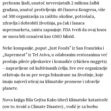
prehranu ljudi, unatoč neverojatnih 2 miliona žalbii
građana, unatoč protivljenju 40 članova Kongresa, više
od 300 organizacija za zaštitu okoline, potrošača,
zdravlja i dobrobiti životinja, pa čak i lanaca
supermarketa, zaista zapanjuje. FDA tvrdi da ovaj losos
ne mora biti označeni kao GMO hibrid.
Neke kompanije, poput „Just Foods“ iz San Franciska i
„Supermeat“ iz Tel Aviva, u odabranim restoranima već
prodaju pileće pljeskavice i komadiće (chicken nuggets)
– napravljene od kultivisanih ćelija. Sve ove organizacije
otkrivaju da su pre svega fokusirane na životinje, koje
imaju najveći uticaj na klimatske promene i zdravlje
planete.
Nova knjiga Bila Gejtsa Kako izbeći klimatske katastrofe
(ow to Avoid a Climate Disaster) , vodič je za borbu