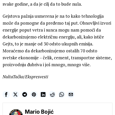
svake godine, a da je cilj da to bude nula.
Gejstova pažnja usmerena je na to kako tehnologija
može da pomogne da pređemo taj put. Obnovljivi izvori
energije poput vetra i sunca mogu nam pomoći da
dekarbonizujemo električnu energiju, ali, kako ističe
Gejts, to je manje od 30 odsto ukupnih emisija.
Moraćemo da dekarbonizujemo ostalih 70 odsto
svetske ekonomije – čelik, cement, transportne sisteme,
proizvodnju đubriva i još mnogo, mnogo više.
NultaTačka/Ekspresvesti
Mario Bojić