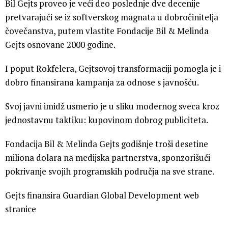
Bil Gejts proveo je veći deo poslednje dve decenije
pretvarajući se iz softverskog magnata u dobročinitelja
čovečanstva, putem vlastite Fondacije Bil & Melinda
Gejts osnovane 2000 godine.
I poput Rokfelera, Gejtsovoj transformaciji pomogla je i
dobro finansirana kampanja za odnose s javnošću.
Svoj javni imidž usmerio je u sliku modernog sveca kroz
jednostavnu taktiku: kupovinom dobrog publiciteta.
Fondacija Bil & Melinda Gejts godišnje troši desetine
miliona dolara na medijska partnerstva, sponzorišući
pokrivanje svojih programskih područja na sve strane.
Gejts finansira Guardian Global Development web
stranice