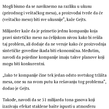
Mogli bismo da se naviknemo na razliku u ukusu
(prirodnog i veštačkog mesa), a proizvođai tvrde da će
(veštačko meso) biti sve ukusnije“, kaže Gejts.
Milijarder kaže da je primetio jednu kompaniju koja
pravi sintetičko meso na ćelijskom nivou kako bi rešila
taj problem, ali dodaje da ne veruje kako će proizvodnja
sintetičke govedine ikada biti ekonomična. Međutim,
navodi da pojedine kompanije imaju takve planove koji
mogu biti konkurentni.
„Iako te kompanije čine tek jedan odsto svetskog tržišta
mesa, one su na svom putu ka rešavanju tog problema“,
dodao je Gejts.
Takođe, navodi da se 51 milijarda tona gasova koji
izazivaju efekat staklene bašte ispusti u atmosferu