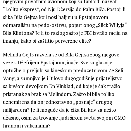
njegovim privatnim avionom koji su tabloidi nazvali
“Lolita ekspres”, od Nju Džersija do Palm Biča. Postoji li
slika Bila Gejtsa koji nosi haljinu u Epstajnovom
odmaralištu na pedo-ostrvu, poput onog „Slick Willyja“
Bila Klintona? Je li to razlog zašto je FBI izvršio raciju na
imanju, kako bi zaštitio perverzne elite?
Melinda Gejts razvela se od Bila Gejtsa zbog njegove
veze s Džefrijem Epstajnom, inače. Sve su glasnije i
optužbe o preljubi sa kineskom preduzetnicom Že Šeli
Vang, a sumnjivo je i Bilovo dugogodišnje prijateljstvo
sa bivšom devojkom En Vinblad, od koje je čak tražio
pristanak za brak sa Melindom. Zašto bi bila toliko
uznemirena da on jednostavno „poznaje“ drugog
milijardera? Je li moguće da je čika Bil kriv za nešto
užasno, osim za trovanje ljudi širom sveta svojom GMO
hranom i vakcinama?