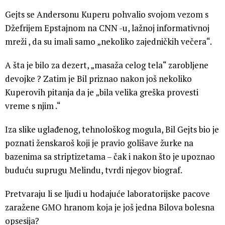
Gejts se Andersonu Kuperu pohvalio svojom vezom s
Džefrijem Epstajnom na CNN -u, lažnoj informativnoj
mreži , da su imali samo „nekoliko zajedničkih večera“.
A šta je bilo za dezert, „masaža celog tela“ zarobljene
devojke ? Zatim je Bil priznao nakon još nekoliko
Kuperovih pitanja da je „bila velika greška provesti
vreme s njim .“
Iza slike uglađenog, tehnološkog mogula, Bil Gejts bio je
poznati ženskaroš koji je pravio golišave žurke na
bazenima sa striptizetama – čak i nakon što je upoznao
buduću suprugu Melindu, tvrdi njegov biograf.
Pretvaraju li se ljudi u hodajuće laboratorijske pacove
zaražene GMO hranom koja je još jedna Bilova bolesna
opsesija?