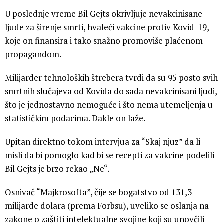
U poslednje vreme Bil Gejts okrivljuje nevakcinisane
ljude za širenje smrti, hvaleći vakcine protiv Kovid-19,
koje on finansira i tako snažno promoviše plaćenom
propagandom.
Milijarder tehnoloških štrebera tvrdi da su 95 posto svih
smrtnih slučajeva od Kovida do sada nevakcinisani ljudi,
što je jednostavno nemoguće i što nema utemeljenja u
statističkim podacima. Dakle on laže.
Upitan direktno tokom intervjua za “Skaj njuz” da li
misli da bi pomoglo kad bi se recepti za vakcine podelili
Bil Gejts je brzo rekao „Ne“.
Osnivač “Majkrosofta”, čije se bogatstvo od 131,3
milijarde dolara (prema Forbsu), uveliko se oslanja na
zakone o zaštiti intelektualne svojine koji su unovčili