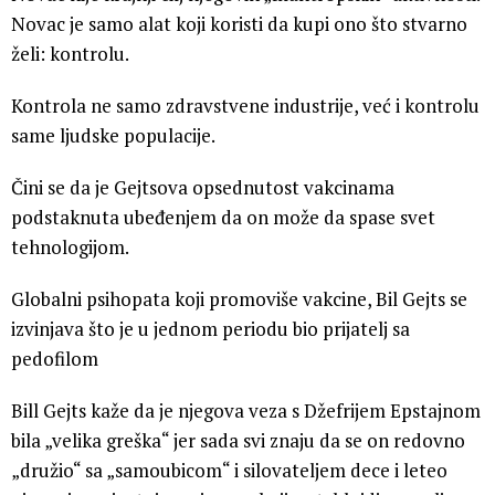
Novac je samo alat koji koristi da kupi ono što stvarno
želi: kontrolu.
Kontrola ne samo zdravstvene industrije, već i kontrolu
same ljudske populacije.
Čini se da je Gejtsova opsednutost vakcinama
podstaknuta ubeđenjem da on može da spase svet
tehnologijom.
Globalni psihopata koji promoviše vakcine, Bil Gejts se
izvinjava što je u jednom periodu bio prijatelj sa
pedofilom
Bill Gejts kaže da je njegova veza s Džefrijem Epstajnom
bila „velika greška“ jer sada svi znaju da se on redovno
„družio“ sa „samoubicom“ i silovateljem dece i leteo