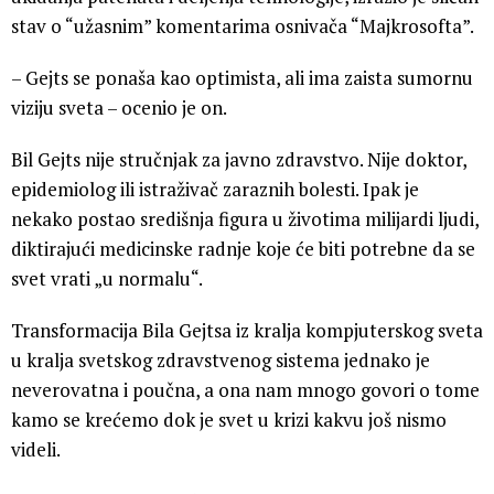
stav o “užasnim” komentarima osnivača “Majkrosofta”.
– Gejts se ponaša kao optimista, ali ima zaista sumornu
viziju sveta – ocenio je on.
Bil Gejts nije stručnjak za javno zdravstvo. Nije doktor,
epidemiolog ili istraživač zaraznih bolesti. Ipak je
nekako postao središnja figura u životima milijardi ljudi,
diktirajući medicinske radnje koje će biti potrebne da se
svet vrati „u normalu“.
Transformacija Bila Gejtsa iz kralja kompjuterskog sveta
u kralja svetskog zdravstvenog sistema jednako je
neverovatna i poučna, a ona nam mnogo govori o tome
kamo se krećemo dok je svet u krizi kakvu još nismo
videli.