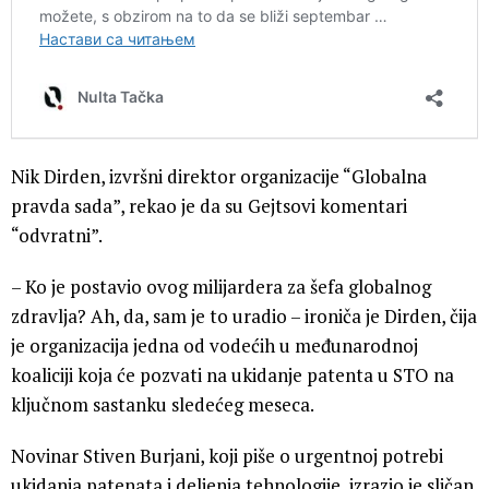
Nik Dirden, izvršni direktor organizacije “Globalna
pravda sada”, rekao je da su Gejtsovi komentari
“odvratni”.
– Ko je postavio ovog milijardera za šefa globalnog
zdravlja? Ah, da, sam je to uradio – ironiča je Dirden, čija
je organizacija jedna od vodećih u međunarodnoj
koaliciji koja će pozvati na ukidanje patenta u STO na
ključnom sastanku sledećeg meseca.
Novinar Stiven Burjani, koji piše o urgentnoj potrebi
ukidanja patenata i deljenja tehnologije, izrazio je sličan