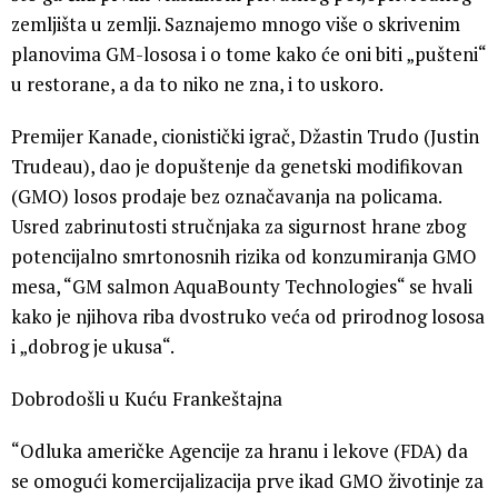
zemljišta u zemlji. Saznajemo mnogo više o skrivenim
planovima GM-lososa i o tome kako će oni biti „pušteni“
u restorane, a da to niko ne zna, i to uskoro.
Premijer Kanade, cionistički igrač, Džastin Trudo (Justin
Trudeau), dao je dopuštenje da genetski modifikovan
(GMO) losos prodaje bez označavanja na policama.
Usred zabrinutosti stručnjaka za sigurnost hrane zbog
potencijalno smrtonosnih rizika od konzumiranja GMO
mesa, “GM salmon AquaBounty Technologies“ se hvali
kako je njihova riba dvostruko veća od prirodnog lososa
i „dobrog je ukusa“.
Dobrodošli u Kuću Frankeštajna
“Odluka američke Agencije za hranu i lekove (FDA) da
se omogući komercijalizacija prve ikad GMO životinje za