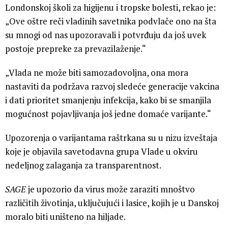
Londonskoj školi za higijenu i tropske bolesti, rekao je:
„Ove oštre reči vladinih savetnika podvlače ono na šta
su mnogi od nas upozoravali i potvrđuju da još uvek
postoje prepreke za prevazilaženje.“
„Vlada ne može biti samozadovoljna, ona mora
nastaviti da podržava razvoj sledeće generacije vakcina
i dati prioritet smanjenju infekcija, kako bi se smanjila
mogućnost pojavljivanja još jedne domaće varijante.“
Upozorenja o varijantama raštrkana su u nizu izveštaja
koje je objavila savetodavna grupa Vlade u okviru
nedeljnog zalaganja za transparentnost.
SAGE
je upozorio da virus može zaraziti mnoštvo
različitih životinja, uključujući i lasice, kojih je u Danskoj
moralo biti uništeno na hiljade.