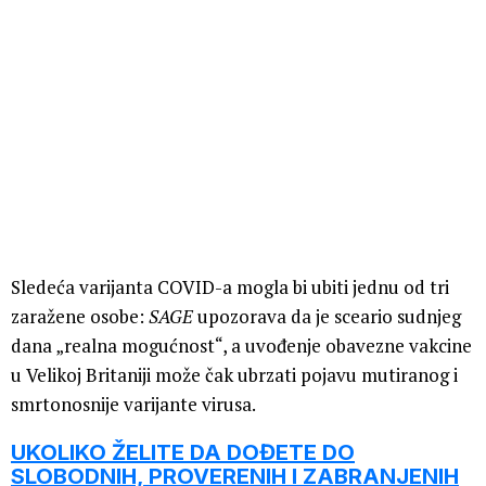
Sledeća varijanta COVID-a mogla bi ubiti jednu od tri
zaražene osobe:
SAGE
upozorava da je sceario sudnjeg
dana „realna mogućnost“, a uvođenje obavezne vakcine
u Velikoj Britaniji može čak ubrzati pojavu mutiranog i
smrtonosnije varijante virusa.
UKOLIKO ŽELITE DA DOĐETE DO
SLOBODNIH, PROVERENIH I ZABRANJENIH