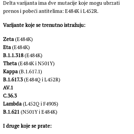
Delta varijanta ima dve mutacije koje mogu ubrzati
prenos i pobeći antitelima: E484K i L452R.
Varijante koje se trenutno istražuju:
Zeta
(E484K)
Eta
(E484K)
B.1.1.318
(E484K)
Theta
(E484K i N501Y)
Kappa
(B.1.617.1)
B.1.617.3
(E484Q i L452R)
AV.1
C.36.3
Lambda
(L452Q i F490S)
B.1.621
(N501Y i E484K)
I druge koje se prate: