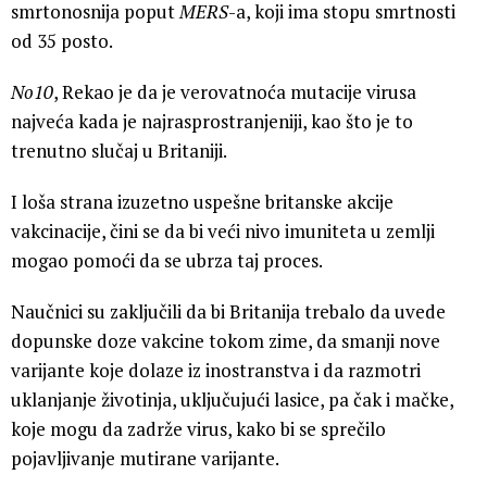
smrtonosnija poput ​​
MERS
-a, koji ima stopu smrtnosti
od 35 posto.
No10
, Rekao je da je verovatnoća mutacije virusa
najveća kada je najrasprostranjeniji, kao što je to
trenutno slučaj u Britaniji.
I loša strana izuzetno uspešne britanske akcije
vakcinacije, čini se da bi veći nivo imuniteta u zemlji
mogao pomoći da se ubrza taj proces.
Naučnici su zaključili da bi Britanija trebalo da uvede
dopunske doze vakcine tokom zime, da smanji nove
varijante koje dolaze iz inostranstva i da razmotri
uklanjanje životinja, uključujući lasice, pa čak i mačke,
koje mogu da zadrže virus, kako bi se sprečilo
pojavljivanje mutirane varijante.