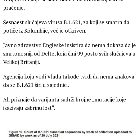
praćenje.
Šesnaest slučajeva virusa B.1.621, za koji se smatra da
potiče iz Kolumbije, već je otkriven.
Javno zdravstvo Engleske insistira da nema dokaza da je
smrtonosniji od Delte, koja čini 99 posto svih slučajeva u
Velikoj Britaniji.
Agencija koju vodi Vlada takođe tvrdi da nema znakova
da se B.1.621 širi u zajednici.
Ali priznaje da varijanta sadrži brojne „mutacije koje
izazivaju zabrinutost“.