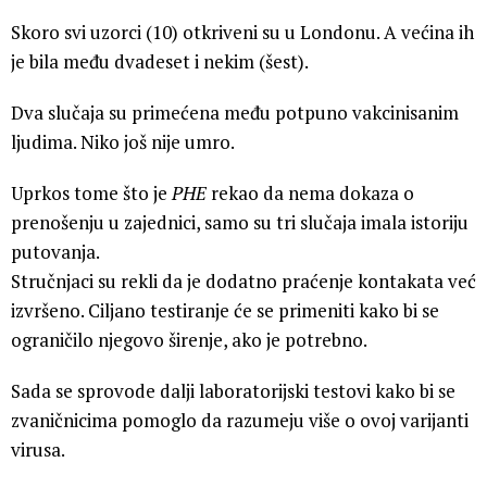
Skoro svi uzorci (10) otkriveni su u Londonu. A većina ih
je bila među dvadeset i nekim (šest).
Dva slučaja su primećena među potpuno vakcinisanim
ljudima. Niko još nije umro.
Uprkos tome što je
PHE
rekao da nema dokaza o
prenošenju u zajednici, samo su tri slučaja imala istoriju
putovanja.
Stručnjaci su rekli da je dodatno praćenje kontakata već
izvršeno. Ciljano testiranje će se primeniti kako bi se
ograničilo njegovo širenje, ako je potrebno.
Sada se sprovode dalji laboratorijski testovi kako bi se
zvaničnicima pomoglo da razumeju više o ovoj varijanti
virusa.