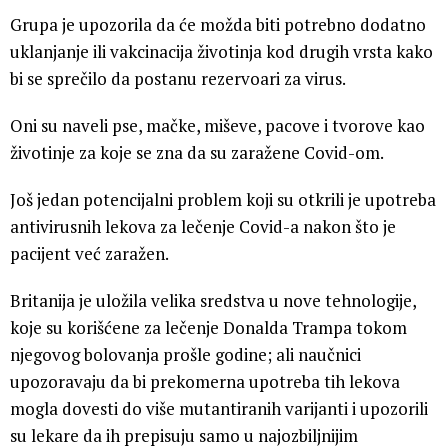
Grupa je upozorila da će možda biti potrebno dodatno
uklanjanje ili vakcinacija životinja kod drugih vrsta kako
bi se sprečilo da postanu rezervoari za virus.
Oni su naveli pse, mačke, miševe, pacove i tvorove kao
životinje za koje se zna da su zaražene Covid-om.
Još jedan potencijalni problem koji su otkrili je upotreba
antivirusnih lekova za lečenje Covid-a nakon što je
pacijent već zaražen.
Britanija je uložila velika sredstva u nove tehnologije,
koje su korišćene za lečenje Donalda Trampa tokom
njegovog bolovanja prošle godine; ali naučnici
upozoravaju da bi prekomerna upotreba tih lekova
mogla dovesti do više mutantiranih varijanti i upozorili
su lekare da ih prepisuju samo u najozbiljnijim