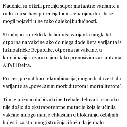
Naučnici su otkrili pretnju super mutantne varijante u
radu koji se bavi potencijalnim scenarijima koji bi se
mogli pojaviti u ne tako dalekoj budućnosti.
Stručnjaci su rekli da bi buduća varijanta mogla biti
otporna na vakcine ako do njega dođe Beta varijanta iz
Južnoafričke Republike, otporna na vakcine, u
kombinaciji sa zaraznijim i lako prenosivim varijantama
Alfa ili Delta.
Proces, poznat kao rekombinacija, mogao bi dovesti do
varijante sa „povećanim morbiditetom i mortalitetom“.
Tim je priznao da bi vakcine trebale delovati osim ako
nije došlo do ekstrapotentne mutacije koja je učinila
vakcine mnogo manje efikasnim u blokiranju ozbiljnih
bolesti, za šta mnogi stručnjaci kažu da je malo