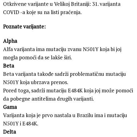
Otkrivene varijante u Velikoj Britaniji: 31. varijanta
COVID -a koje su na listi praćenja.
Poznate varijante:
Alpha
Alfa varijanta ima mutaciju zvanu N501Y koja bi joj
mogla pomoći da se lakše širi.
Beta
Beta varijanta takođe sadrži problematičnu mutaciju
N501Y koja ubrzava prenos.
Pored toga, sadrži mutaciju E484K koja joj može pomoći
da pobegne antitelima drugih varijanti.
Gama
Varijanta koja je prvo nastala u Brazilu ima i mutaciju
N501Y i E484K.
Delta