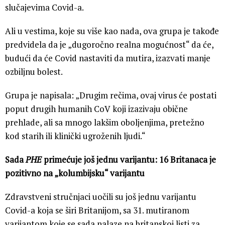
slučajevima Covid-a.
Ali u vestima, koje su više kao nada, ova grupa je takođe
predvidela da je „dugoročno realna mogućnost“ da će,
budući da će Covid nastaviti da mutira, izazvati manje
ozbiljnu bolest.
Grupa je napisala: „Drugim rečima, ovaj virus će postati
poput drugih humanih CoV koji izazivaju obične
prehlade, ali sa mnogo lakšim oboljenjima, pretežno
kod starih ili klinički ugroženih ljudi.“
Sada
PHE
primećuje još jednu varijantu: 16 Britanaca je
pozitivno na „kolumbijsku“ varijantu
Zdravstveni stručnjaci uočili su još jednu varijantu
Covid-a koja se širi Britanijom, sa 31. mutiranom
varijantom koje se sada nalaze na britanskoj listi za