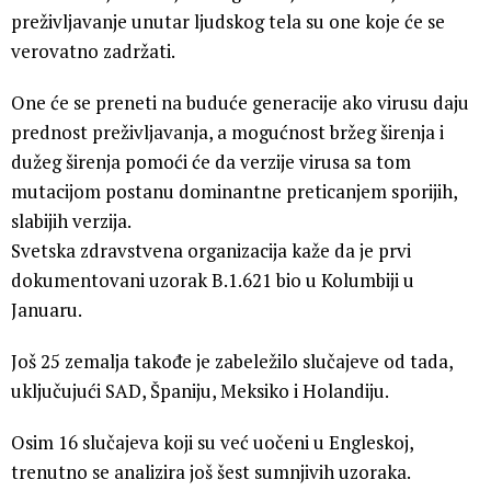
preživljavanje unutar ljudskog tela su one koje će se
verovatno zadržati.
One će se preneti na buduće generacije ako virusu daju
prednost preživljavanja, a mogućnost bržeg širenja i
dužeg širenja pomoći će da verzije virusa sa tom
mutacijom postanu dominantne preticanjem sporijih,
slabijih verzija.
Svetska zdravstvena organizacija kaže da je prvi
dokumentovani uzorak B.1.621 bio u Kolumbiji u
Januaru.
Još 25 zemalja takođe je zabeležilo slučajeve od tada,
uključujući SAD, Španiju, Meksiko i Holandiju.
Osim 16 slučajeva koji su već uočeni u Engleskoj,
trenutno se analizira još šest sumnjivih uzoraka.