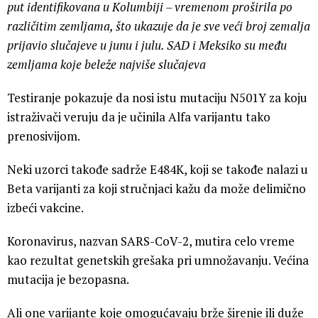
put identifikovana u Kolumbiji – vremenom proširila po
različitim zemljama, što ukazuje da je sve veći broj zemalja
prijavio slučajeve u junu i julu. SAD i Meksiko su među
zemljama koje beleže najviše slučajeva
Testiranje pokazuje da nosi istu mutaciju N501Y za koju
istraživači veruju da je učinila Alfa varijantu tako
prenosivijom.
Neki uzorci takođe sadrže E484K, koji se takođe nalazi u
Beta varijanti za koji stručnjaci kažu da može delimično
izbeći vakcine.
Koronavirus, nazvan SARS-CoV-2, mutira celo vreme
kao rezultat genetskih grešaka pri umnožavanju. Većina
mutacija je bezopasna.
Ali one varijante koje omogućavaju brže širenje ili duže