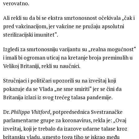
verovatno.
Ali rekli su da bi se ekstra smrtonosnost očekivala „čak i
pred vakcinacijom, jer vakcine ne pružaju apsolutni
sterilizacijski imunitet“.
Izgledi za smrtonosniju varijantu su „realna mogućnost“
i imali bi ogroman uticaj na kretanje broja preminulih u
Velikoj Britaniji, rekli su naučnici.
Stručnjaci i političari upozorili su na izveštaj koji
pokazuje da se Vlada „ne sme smiriti“ jer se čini da
Britanija izlazi iz svog trećeg talasa pandemije.
Dr.
Philippa Vhitford
, potpredsednica Svestranačke
parlamentarne grupe za koronavirus, rekla je: „Ovaj
izveštaj, koji je trebalo da izazove udarne talase kroz
britansku vladu, umesto toga tiho se iskrao među