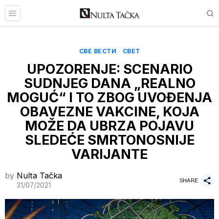
СВЕ ВЕСТИ
·
СВЕТ
UPOZORENJE: SCENARIO
SUDNJEG DANA „REALNO
MOGUĆ“ I TO ZBOG UVOĐENJA
OBAVEZNE VAKCINE, KOJA
MOŽE DA UBRZA POJAVU
SLEDEĆE SMRTONOSNIJE
VARIJANTE
by
Nulta Tačka
SHARE
31/07/2021