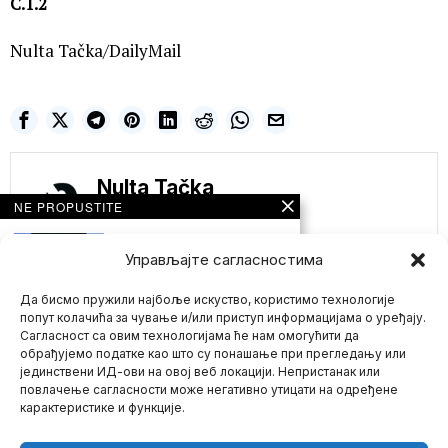
C.1.2
Nulta Tačka/DailyMail
Nulta Tačka
NE PROPUSTITE
Maštovitost Berlina ili
neka druga
Управљајте сагласностима
sredstva? Šolc
pozvao Putina da
„učini prvi korak“ ka
Да бисмо пружили најбоље искуство, користимо технологије
mirnom rešavaju
попут колачића за чување и/или приступ информацијама о уређају.
sukoba u Ukrajini
Сагласност са овим технологијама ће нам омогућити да
Izgleda da prisustvujemo
обрађујемо податке као што су понашање при прегледању или
poslednjim trzacijma
јединствени ИД-ови на овој веб локацији. Непристанак или
Mario zna Youtube
Zapada koji je svestan
повлачење сагласности може негативно утицати на одређене
poraza
карактеристике и функције.
Impressum
Kontakt
O Nama
Putinov savetnik o
bivšem princu Endru i