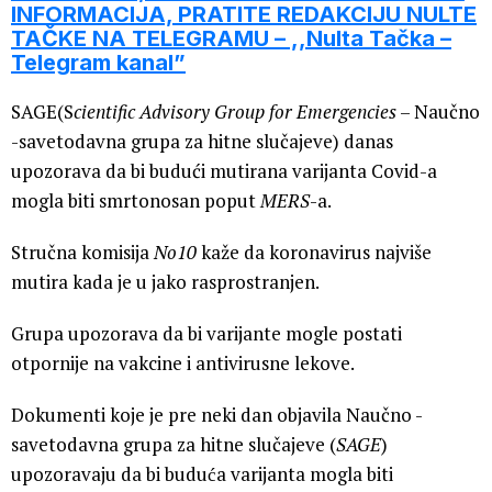
INFORMACIJA, PRATITE REDAKCIJU NULTE
TAČKE NA TELEGRAMU – ,,Nulta Tačka –
Telegram kanal”
SAGE(S
cientific Advisory Group for Emergencies
– Naučno
-savetodavna grupa za hitne slučajeve) danas
upozorava da bi budući mutirana varijanta Covid-a
mogla biti smrtonosan poput
MERS
-a.
Stručna komisija
No10
kaže da koronavirus najviše
mutira kada je u jako rasprostranjen.
Grupa upozorava da bi varijante mogle postati
otpornije na vakcine i antivirusne lekove.
Dokumenti koje je pre neki dan objavila Naučno -
savetodavna grupa za hitne slučajeve (
SAGE
)
upozoravaju da bi buduća varijanta mogla biti