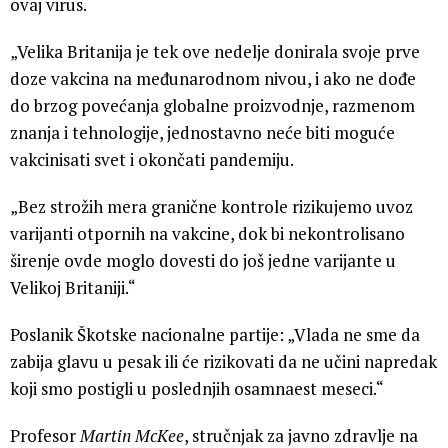
ovaj virus.
„Velika Britanija je tek ove nedelje donirala svoje prve
doze vakcina na međunarodnom nivou, i ako ne dođe
do brzog povećanja globalne proizvodnje, razmenom
znanja i tehnologije, jednostavno neće biti moguće
vakcinisati svet i okončati pandemiju.
„Bez strožih mera granične kontrole rizikujemo uvoz
varijanti otpornih na vakcine, dok bi nekontrolisano
širenje ovde moglo dovesti do još jedne varijante u
Velikoj Britaniji.“
Poslanik Škotske nacionalne partije: „Vlada ne sme da
zabija glavu u pesak ili će rizikovati da ne učini napredak
koji smo postigli u poslednjih osamnaest meseci.“
Profesor
Martin McKee
, stručnjak za javno zdravlje na