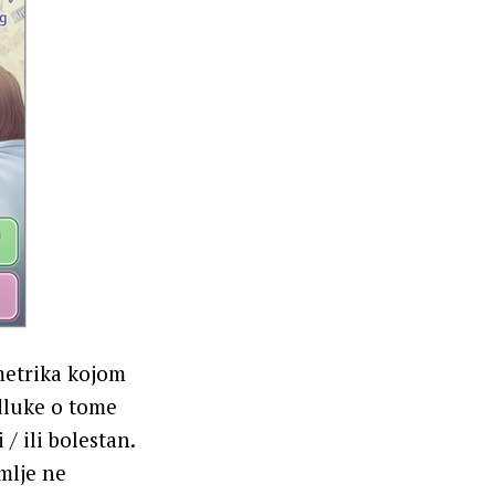
metrika kojom
odluke o tome
/ ili bolestan.
mlje ne