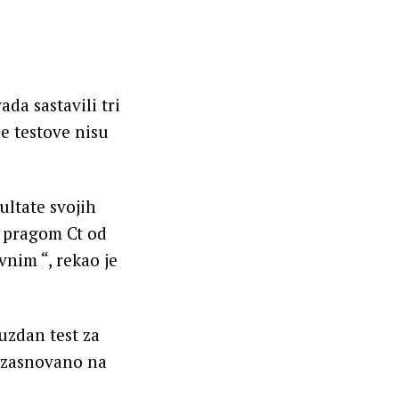
da sastavili tri
ne testove nisu
ultate svojih
a pragom Ct od
vnim “, rekao je
uzdan test za
n zasnovano na