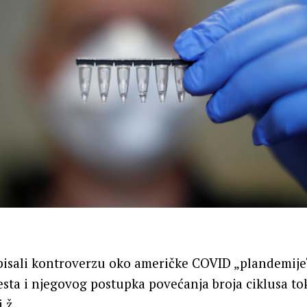
pisali kontroverzu oko američke COVID „plandemije“
esta i njegovog postupka povećanja broja ciklusa t
.ž