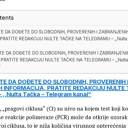
tents
TE DA DOĐETE DO SLOBODNIH, PROVERENIH I ZABRANJENI
PRATITE REDAKCIJU NULTE TAČKE NA TELEGRAMU – ,,Nulta 
TE DA DOĐETE DO SLOBODNIH, PROVERENIH I ZABRANJENI
 PRATITE REDAKCIJU NULTE TAČKE NA TELEGRAMU – ,,Nulta 
”
ITE DA DOĐETE DO SLOBODNIH, PROVERENIH 
 INFORMACIJA, PRATITE REDAKCIJU NULTE
,,Nulta Tačka – Telegram kanal”
, „pragovi ciklusa“ (Ct) su nivo na kojem test koji ko
e reakcije polimeraze (PCR) može da otkrije uzorak
 broj ciklusa, to je niža količina virusnog opterećenj