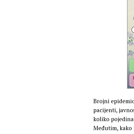
Brojni epidemio
pacijenti, javn
koliko pojedina
Međutim, kako 