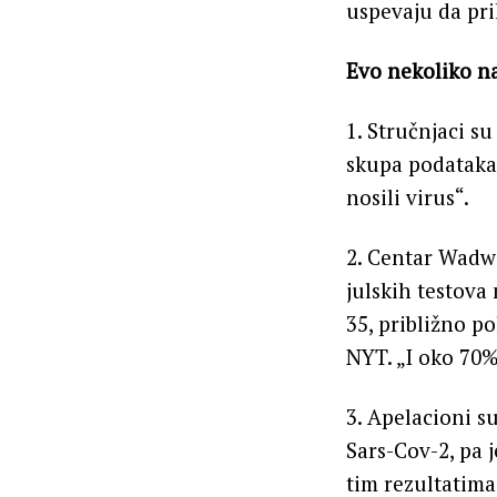
uspevaju da pri
Evo nekoliko na
1. Stručnjaci su
skupa podataka 
nosili virus“.
2. Centar Wadwo
julskih testova
35, približno po
NYT. „I oko 70%
3. Apelacioni s
Sars-Cov-2, pa 
tim rezultatima