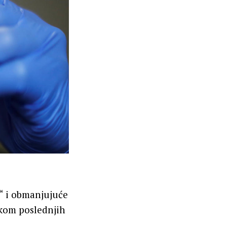
 i obmanjujuće
okom poslednjih