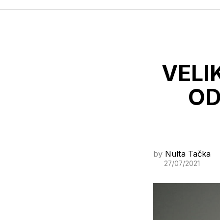
VELI
OD
by
Nulta Tačka
27/07/2021