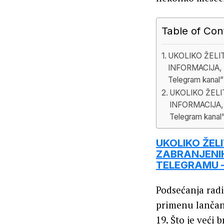
Table of Con
UKOLIKO ŽELI
INFORMACIJA, 
Telegram kanal”
UKOLIKO ŽELI
INFORMACIJA,
Telegram kanal
UKOLIKO ŽEL
ZABRANJENIH
TELEGRAMU – 
Podsećanja radi
primenu lančan
19. Što je veći