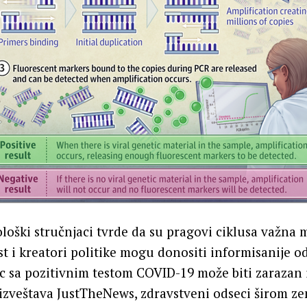
loški stručnjaci tvrde da su pragovi ciklusa važna 
ost i kreatori politike mogu donositi informisanije 
c sa pozitivnim testom COVID-19 može biti zarazan i 
izveštava JustTheNews, zdravstveni odseci širom ze