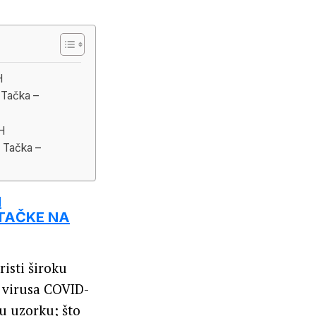
H
Tačka –
H
Tačka –
I
 TAČKE NA
risti široku
 virusa COVID-
a u uzorku; što