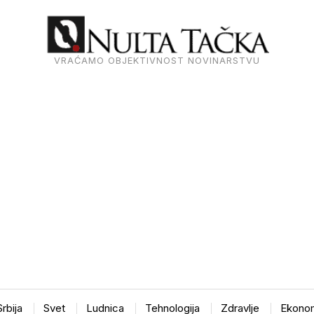
VRAĆAMO OBJEKTIVNOST NOVINARSTVU
Srbija
Svet
Ludnica
Tehnologija
Zdravlje
Ekonom