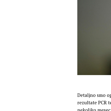
Detaljno smo o
rezultate PCR t
nekoliko meseci