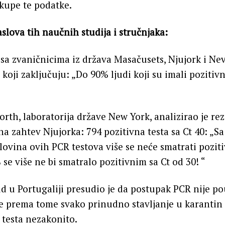
kupe te podatke.
slova tih naučnih studija i stručnjaka:
 sa zvaničnicima iz država Masačusets, Njujork i Neva
koji zaključuju: „Do 90% ljudi koji su imali pozitiv
rth, laboratorija države New York, analizirao je rez
 na zahtev Njujorka: 794 pozitivna testa sa Ct 40: „S
lovina ovih PCR testova više se neće smatrati poziti
 se više ne bi smatralo pozitivnim sa Ct od 30! “
ud u Portugaliji presudio je da postupak PCR nije po
je prema tome svako prinudno stavljanje u karanti
 testa nezakonito.