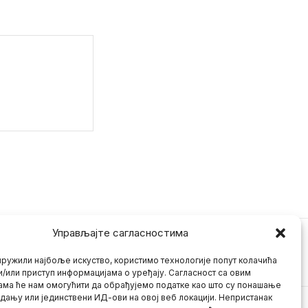
Управљајте сагласностима
ружили најбоље искуство, користимо технологије попут колачића
и/или приступ информацијама о уређају. Сагласност са овим
ама ће нам омогућити да обрађујемо податке као што су понашање
дању или јединствени ИД-ови на овој веб локацији. Непристанак