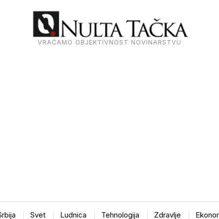
VRAĆAMO OBJEKTIVNOST NOVINARSTVU
Srbija
Svet
Ludnica
Tehnologija
Zdravlje
Ekonom