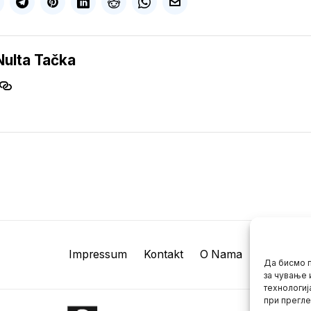
Nulta Tačka
Impressum
Kontakt
O Nama
Да бисмо п
за чување 
технологиј
при прегле