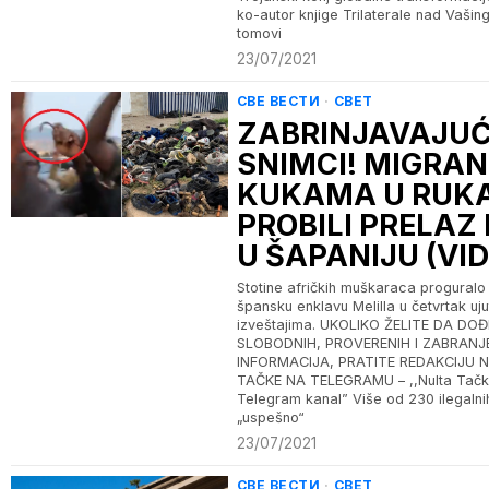
ko-autor knjige Trilaterale nad Vašin
tomovi
23/07/2021
СВЕ ВЕСТИ
·
СВЕТ
ZABRINJAVAJUĆ
SNIMCI! MIGRAN
KUKAMA U RUK
PROBILI PRELAZ I
U ŠAPANIJU (VID
Stotine afričkih muškaraca proguralo
špansku enklavu Melilla u četvrtak uj
izveštajima. UKOLIKO ŽELITE DA DO
SLOBODNIH, PROVERENIH I ZABRANJ
INFORMACIJA, PRATITE REDAKCIJU 
TAČKE NA TELEGRAMU – ,,Nulta Tačk
Telegram kanal” Više od 230 ilegalni
„uspešno“
23/07/2021
СВЕ ВЕСТИ
·
СВЕТ