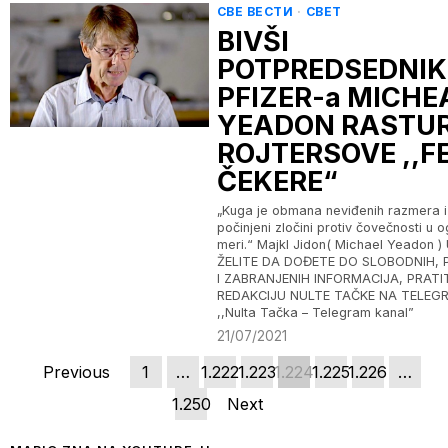
СВЕ ВЕСТИ
·
СВЕТ
BIVŠI
POTPREDSEDNIK
PFIZER-a MICHE
YEADON RASTUR
ROJTERSOVE ,,F
ČEKERE“
„Kuga je obmana neviđenih razmera i
počinjeni zločini protiv čovečnosti u 
meri.“ Majkl Jidon( Michael Yeadon 
ŽELITE DA DOĐETE DO SLOBODNIH, 
I ZABRANJENIH INFORMACIJA, PRATI
REDAKCIJU NULTE TAČKE NA TELEG
,,Nulta Tačka – Telegram kanal”
21/07/2021
Previous
1
…
1.222
1.223
1.224
1.225
1.226
…
1.250
Next