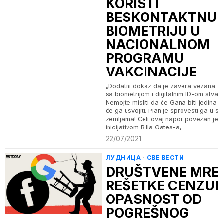
KORISTI
BESKONTAKTNU
BIOMETRIJU U
NACIONALNOM
PROGRAMU
VAKCINACIJE
„Dodatni dokaz da je zavera vezana 
sa biometrijom i digitalnim ID-om stva
Nemojte misliti da će Gana biti jedina
će ga usvojiti. Plan je sprovesti ga u 
zemljama! Celi ovaj napor povezan je
inicijativom Billa Gates-a,
22/07/2021
ЛУДНИЦА
·
СВЕ ВЕСТИ
DRUŠTVENE MRE
REŠETKE CENZUR
OPASNOST OD
POGREŠNOG