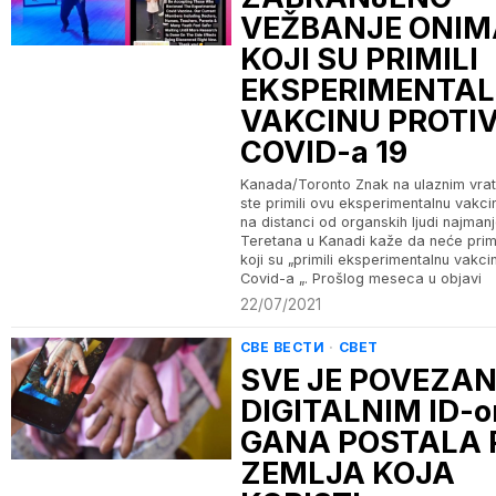
VEŽBANJE ONIM
KOJI SU PRIMILI
EKSPERIMENTA
VAKCINU PROTI
COVID-a 19
Kanada/Toronto Znak na ulaznim vrat
ste primili ovu eksperimentalnu vakcin
na distanci od organskih ljudi najman
Teretana u Kanadi kaže da neće prima
koji su „primili eksperimentalnu vakci
Covid-a „. Prošlog meseca u objavi
22/07/2021
СВЕ ВЕСТИ
·
СВЕТ
SVE JE POVEZAN
DIGITALNIM ID-o
GANA POSTALA 
ZEMLJA KOJA