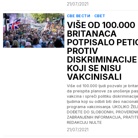
21/07/2021
СВЕ ВЕСТИ
·
СВЕТ
VIŠE OD 100.000
BRITANACA
POTPISALO PETI
PROTIV
DISKRIMINACIJE
KOJI SE NISU
VAKCINISALI
Više od 100.000 ljudi pozvalo je brita
da preispita planove za unošenje pa
vakcina i spreči politiku diskriminaci
ljudima koji su odbili biti deo naciona
programa vakcinisanja. UKOLIKO ŽEL
DOĐETE DO SLOBODNIH, PROVERENIH
ZABRANJENIH INFORMACIJA, PRATIT
REDAKCIJU NULTE
21/07/2021