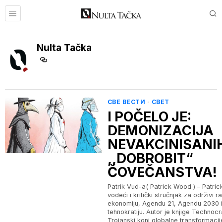
Nulta Tačka
СВЕ ВЕСТИ
·
СВЕТ
I POČELO JE:
DEMONIZACIJA
NEVAKCINISANI
,,DOBROBIT“
ČOVEČANSTVA!
Patrik Vud-a( Patrick Wood ) – Patric
vodeći i kritički stručnjak za održivi r
ekonomiju, Agendu 21, Agendu 2030 i 
tehnokratiju. Autor je knjige Technocr
Trojanski konj globalne transformacije