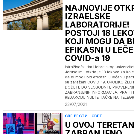
NAJNOVIJE OTK
IZRAELSKE
LABORATORIJE!
POSTOJI 18 LEK
KOJI MOGU DA 
EFIKASNI U LEČ
COVID-a 19
Istraživački tim Hebrejskog univerzite
Jerusalimu otkrio je 18 lekova za koje
da bi mogli biti efikasni u lečenju paci
su zaraženi COVID-19. UKOLIKO ŽELI
DOĐETE DO SLOBODNIH, PROVERENIH
ZABRANJENIH INFORMACIJA, PRATIT
REDAKCIJU NULTE TAČKE NA TELEG
23/07/2021
СВЕ ВЕСТИ
·
СВЕТ
U OVOJ TERETAN
ZABRANJENO