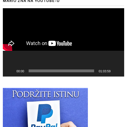
MARIO ZNA NA YOUTUBE-U
Прегледач
видео
записа
00:00
01:03:59