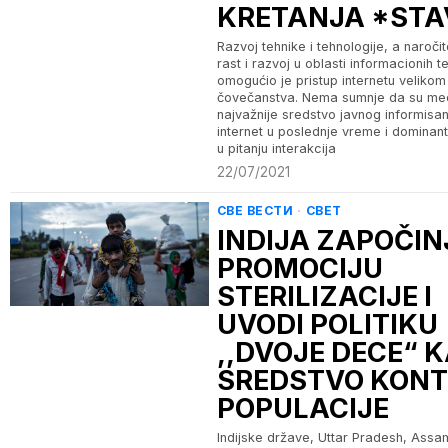
KRETANJA *STA
Razvoj tehnike i tehnologije, a naroči
rast i razvoj u oblasti informacionih t
omogućio je pristup internetu velikom
čovečanstva. Nema sumnje da su med
najvažnije sredstvo javnog informisan
internet u poslednje vreme i dominan
u pitanju interakcija
22/07/2021
СВЕ ВЕСТИ
·
СВЕТ
INDIJA ZAPOČIN
PROMOCIJU
STERILIZACIJE I
UVODI POLITIKU
,,DVOJE DECE“ 
SREDSTVO KONT
POPULACIJE
Indijske države, Uttar Pradesh, Assam